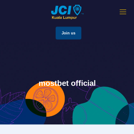
Join us
mostbet official