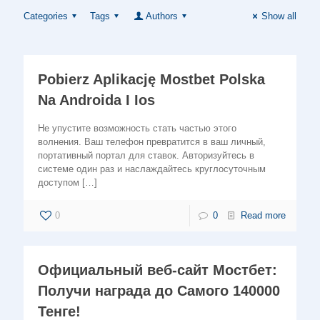
Categories
Tags
Authors
Show all
Pobierz Aplikację Mostbet Polska
Na Androida I Ios
Не упустите возможность стать частью этого
волнения. Ваш телефон превратится в ваш личный,
портативный портал для ставок. Авторизуйтесь в
системе один раз и наслаждайтесь круглосуточным
доступом
[…]
0
0
Read more
Официальный веб-сайт Мостбет:
Получи награда до Самого 140000
Тенге!