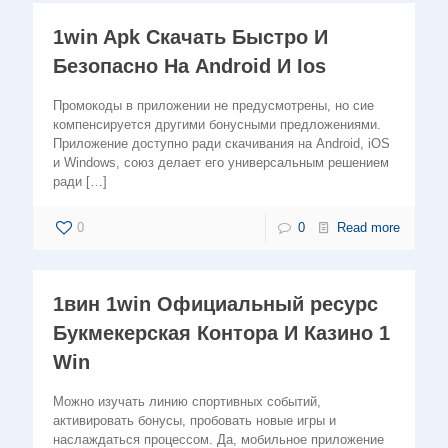
1win Apk Скачать Быстро И
Безопасно На Android И Ios
Промокоды в приложении не предусмотрены, но сие
компенсируется другими бонусными предложениями.
Приложение доступно ради скачивания на Android, iOS
и Windows, союз делает его универсальным решением
ради
[…]
0
0
Read more
1вин 1win Официальный ресурс ️
Букмекерская Контора И Казино 1
Win
Можно изучать линию спортивных событий,
активировать бонусы, пробовать новые игры и
наслаждаться процессом. Да, мобильное приложение