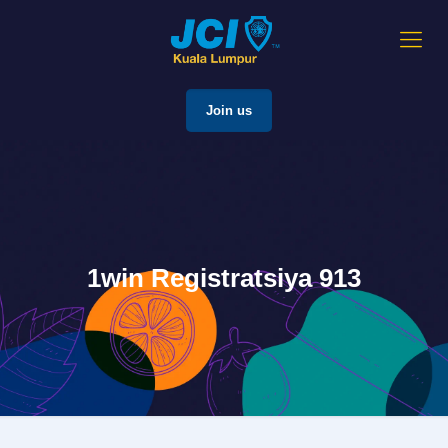
Join us
1win Registratsiya 913