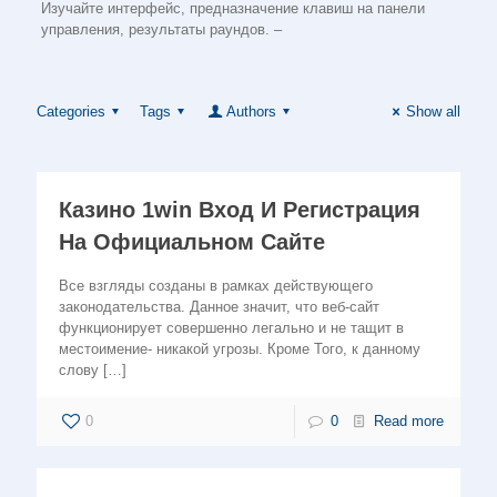
Изучайте интерфейс, предназначение клавиш на панели
управления, результаты раундов. –
Categories
Tags
Authors
Show all
Казино 1win Вход И Регистрация
На Официальном Сайте
Все взгляды созданы в рамках действующего
законодательства. Данное значит, что веб-сайт
функционирует совершенно легально и не тащит в
местоимение- никакой угрозы. Кроме Того, к данному
слову
[…]
0
0
Read more