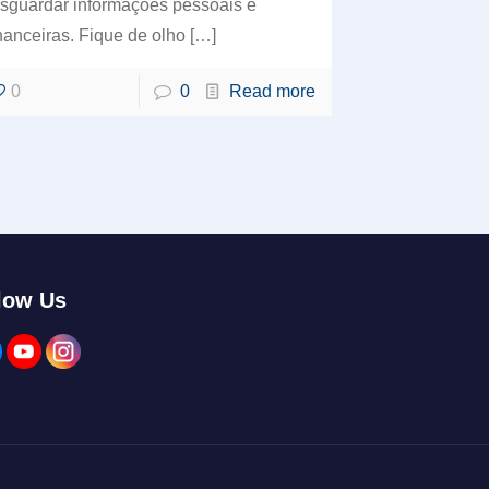
esguardar informações pessoais e
inanceiras. Fique de olho
[…]
0
0
Read more
low Us