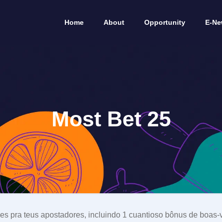
Home
About
Opportunity
E-Ne
Most Bet 25
ões pra teus apostadores, incluindo 1 cuantioso bônus de boas-