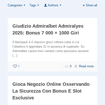
Categories
Tags
Authors
Show all
Giudizio Admiralbet Admiralyes
2025: Bonus 7 000 + 1000 Giri
Il blackjack è il classico gioco vittoria carte in cui
l’obiettivo è approdare 21 in assenza di superarlo. Su
Admiralbet casino trovi varianti come possiamo asserire
[…]
0
0
Read more
Gioca Negozio Online Osservando
La Sicurezza Con Bonus E Slot
Esclusive