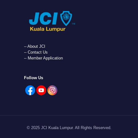
-- About JCI
-- Contact Us
-- Member Application
Follow Us
© 2025 JCI Kuala Lumpur. All Rights Reserved.