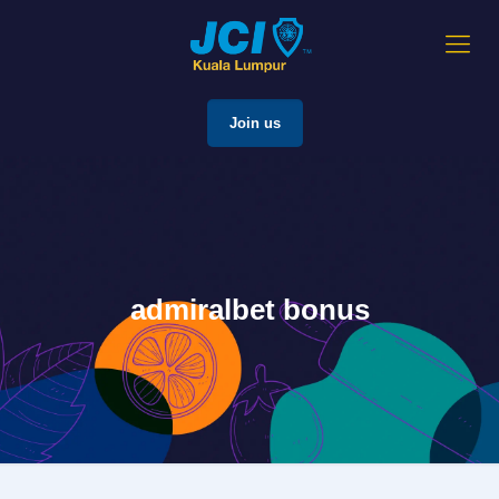
Join us
admiralbet bonus