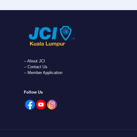
-- About JCI
-- Contact Us
-- Member Application
Follow Us