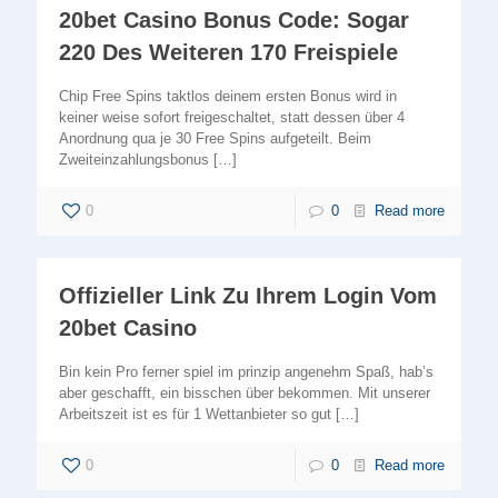
20bet Casino Bonus Code: Sogar
220 Des Weiteren 170 Freispiele
Chip Free Spins taktlos deinem ersten Bonus wird in
keiner weise sofort freigeschaltet, statt dessen über 4
Anordnung qua je 30 Free Spins aufgeteilt. Beim
Zweiteinzahlungsbonus
[…]
0
0
Read more
Offizieller Link Zu Ihrem Login Vom
20bet Casino
Bin kein Pro ferner spiel im prinzip angenehm Spaß, hab’s
aber geschafft, ein bisschen über bekommen. Mit unserer
Arbeitszeit ist es für 1 Wettanbieter so gut
[…]
0
0
Read more