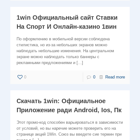
1win Официальный сайт Ставки
На Спорт И Онлайн-казино 1вин
По оформлению в мобильной версии соблюдена
стилистика, но из-за небольших экранов можно
наблюдать небольшие изменения. На центральном
экране можно наблюдать только баннеры с
рекламными предложениями и
[…]
0
0
Read more
Скачать 1win: Официальное
Приложение ради Android, Ios, Пк
Этот промо-код способен варьироваться в зависимости
от условий, но вы наречие можете проверить его на
странице акций 1Win. Союз вы введете сие термин при