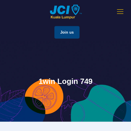
Join us
1win Login 749