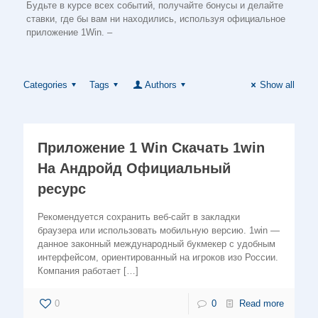
Будьте в курсе всех событий, получайте бонусы и делайте
ставки, где бы вам ни находились, используя официальное
приложение 1Win. –
Categories
Tags
Authors
Show all
Приложение 1 Win Скачать 1win
На Андройд Официальный
ресурс
Рекомендуется сохранить веб-сайт в закладки
браузера или использовать мобильную версию. 1win —
данное законный международный букмекер с удобным
интерфейсом, ориентированный на игроков изо России.
Компания работает
[…]
0
0
Read more