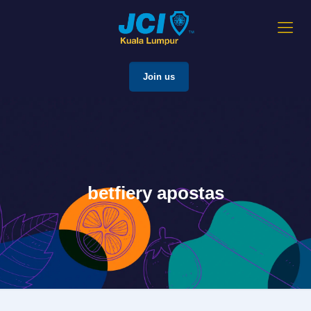
Join us
betfiery apostas