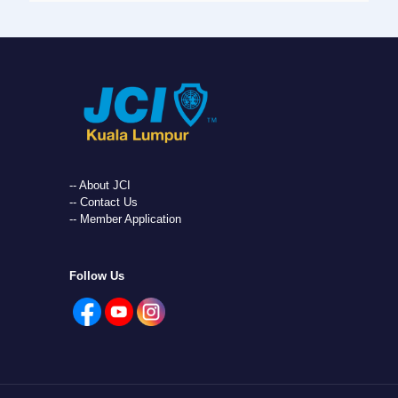
-- About JCI
-- Contact Us
-- Member Application
Follow Us