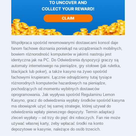
Współpraca spośród renomowanymi dostawcami konsol daje
fanom fachowe doznania poniekąd na urządzeniach mobilnych,
bowiem różnorodność komputerów w jakimś nastroju jest
identyczna jak na PC. Do Odwiedzenia dyspozycji graczy są
automaty internetowego na pieniądze, gry stołowe (jak ruletka,
blackjack lub poker), a także kasyno na żywo spośród
fachowymi krupierami. Łącznie odnajdziemy tutaj tysiące
różnorodnych komputerów hazardowych na pieniądze,
pochodzących od momentu wybitnych dostawców
oprogramowania. Jak wypływa spośród Regulaminu Lemon
Kasyno, gracz do odwiedzenia wypłaty środków spośród kasyna
ma obowiązek użyć tej samej strategie, której używał do
odwiedzenia wpłaty pierwszego depozyty. Termin adaptacji
zleceń wypłaty – od trzy do pięć dni roboczych. Fan nie może
używać własnej karty, żeby wpłacać środki na konto
depozytowe w kasynie, należące do osób trzecich.