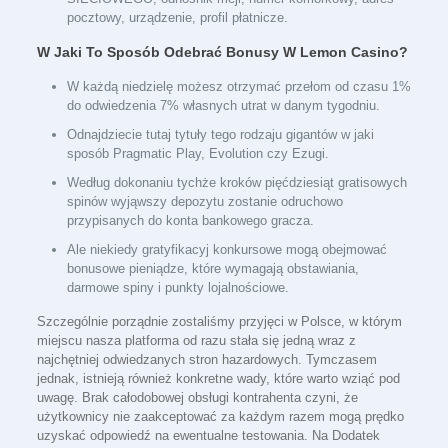
pocztowy, urządzenie, profil płatnicze.
W Jaki To Sposób Odebrać Bonusy W Lemon Casino?
W każdą niedzielę możesz otrzymać przełom od czasu 1%
do odwiedzenia 7% własnych utrat w danym tygodniu.
Odnajdziecie tutaj tytuły tego rodzaju gigantów w jaki
sposób Pragmatic Play, Evolution czy Ezugi.
Według dokonaniu tychże kroków pięćdziesiąt gratisowych
spinów wyjąwszy depozytu zostanie odruchowo
przypisanych do konta bankowego gracza.
Ale niekiedy gratyfikacyj konkursowe mogą obejmować
bonusowe pieniądze, które wymagają obstawiania,
darmowe spiny i punkty lojalnościowe.
Szczególnie porządnie zostaliśmy przyjęci w Polsce, w którym
miejscu nasza platforma od razu stała się jedną wraz z
najchętniej odwiedzanych stron hazardowych. Tymczasem
jednak, istnieją również konkretne wady, które warto wziąć pod
uwagę. Brak całodobowej obsługi kontrahenta czyni, że
użytkownicy nie zaakceptować za każdym razem mogą prędko
uzyskać odpowiedź na ewentualne testowania. Na Dodatek