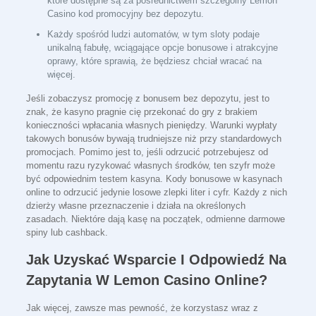
które dostępne są za pośrednictwem szczególny Lemon
Casino kod promocyjny bez depozytu.
Każdy spośród ludzi automatów, w tym sloty podaje
unikalną fabułę, wciągające opcje bonusowe i atrakcyjne
oprawy, które sprawią, że będziesz chciał wracać na
więcej.
Jeśli zobaczysz promocję z bonusem bez depozytu, jest to
znak, że kasyno pragnie cię przekonać do gry z brakiem
konieczności wpłacania własnych pieniędzy. Warunki wypłaty
takowych bonusów bywają trudniejsze niż przy standardowych
promocjach. Pomimo jest to, jeśli odrzucić potrzebujesz od
momentu razu ryzykować własnych środków, ten szyfr może
być odpowiednim testem kasyna. Kody bonusowe w kasynach
online to odrzucić jedynie losowe zlepki liter i cyfr. Każdy z nich
dzierży własne przeznaczenie i działa na określonych
zasadach. Niektóre dają kasę na początek, odmienne darmowe
spiny lub cashback.
Jak Uzyskać Wsparcie I Odpowiedź Na
Zapytania W Lemon Casino Online?
Jak więcej, zawsze mas pewność, że korzystasz wraz z