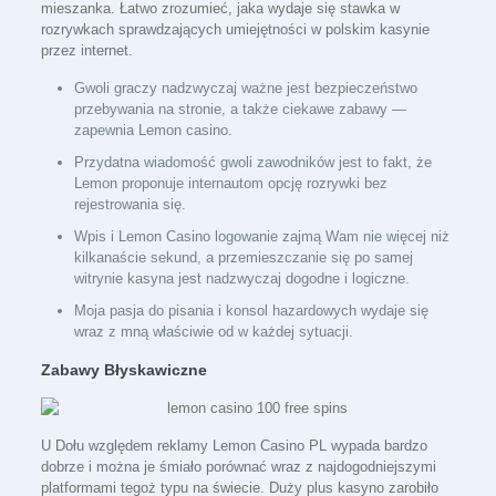
mieszanka. Łatwo zrozumieć, jaka wydaje się stawka w
rozrywkach sprawdzających umiejętności w polskim kasynie
przez internet.
Gwoli graczy nadzwyczaj ważne jest bezpieczeństwo
przebywania na stronie, a także ciekawe zabawy —
zapewnia Lemon casino.
Przydatna wiadomość gwoli zawodników jest to fakt, że
Lemon proponuje internautom opcję rozrywki bez
rejestrowania się.
Wpis i Lemon Casino logowanie zajmą Wam nie więcej niż
kilkanaście sekund, a przemieszczanie się po samej
witrynie kasyna jest nadzwyczaj dogodne i logiczne.
Moja pasja do pisania i konsol hazardowych wydaje się
wraz z mną właściwie od w każdej sytuacji.
Zabawy Błyskawiczne
U Dołu względem reklamy Lemon Casino PL wypada bardzo
dobrze i można je śmiało porównać wraz z najdogodniejszymi
platformami tegoż typu na świecie. Duży plus kasyno zarobiło