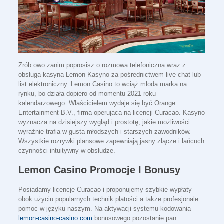
Zrób owo zanim poprosisz o rozmowa telefoniczna wraz z
obsługą kasyna Lemon Kasyno za pośrednictwem live chat lub
list elektroniczny. Lemon Casino to wciąż młoda marka na
rynku, bo działa dopiero od momentu 2021 roku
kalendarzowego. Właścicielem wydaje się być Orange
Entertainment B.V., firma operująca na licencji Curacao. Kasyno
wyznacza na dzisiejszy wygląd i prostotę, jakie możliwości
wyraźnie trafia w gusta młodszych i starszych zawodników.
Wszystkie rozrywki plansowe zapewniają jasny złącze i łańcuch
czynności intuitywny w obsłudze.
Lemon Casino Promocje I Bonusy
Posiadamy licencję Curacao i proponujemy szybkie wypłaty
obok użyciu popularnych technik płatości a także profesjonale
pomoc w języku naszym. Na aktywacji systemu kodowania
lemon-casino-casino.com
bonusowego pozostanie pan