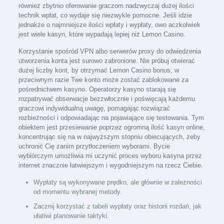
również zbytnio oferowanie graczom nadzwyczaj dużej ilości
technik wpłat, co wydaje się niezwykle pomocne. Jeśli idzie
jednakże o najmniejsze ilości wpłaty i wypłaty, owo aczkolwiek
jest wiele kasyn, które wypadają lepiej niż Lemon Casino.
Korzystanie spośród VPN albo serwerów proxy do odwiedzenia
utworzenia konta jest surowo zabronione. Nie próbuj otwierać
dużej liczby kont, by otrzymać Lemon Casino bonus, w
przeciwnym razie Twe konto może zostać zablokowane za
pośrednictwem kasyno. Operatorzy kasyno starają się
rozpatrywać obserwacje bezzwłocznie i poświęcają każdemu
graczowi indywidualną uwagę, pomagając rozwiązać
rozbieżności i odpowiadając na pojawiające się testowania. Tym
obiektem jest przesiewanie poprzez ogromną ilość kasyn online,
koncentrując się na w najwyższym stopniu obiecujących, żeby
uchronić Cię zanim przytłoczeniem wyborami. Bycie
wybiórczym umożliwia mi uczynić proces wyboru kasyna przez
internet znacznie łatwiejszym i wygodniejszym na rzecz Ciebie.
Wypłaty są wykonywane prędko, ale głównie w zależności
od momentu wybranej metody.
Zacznij korzystać z tabeli wypłaty oraz historii rozdań, jak
ułatiwi planowanie taktyki.