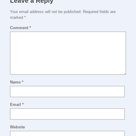
Leave a Reply
Your email address will not be published.
Required fields are
marked
*
Comment
*
Name
*
Email
*
Website