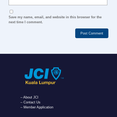
Save my name, email, and website in this browser for the
next time I comment.
-- About JCI
-- Contact Us
-- Member Application