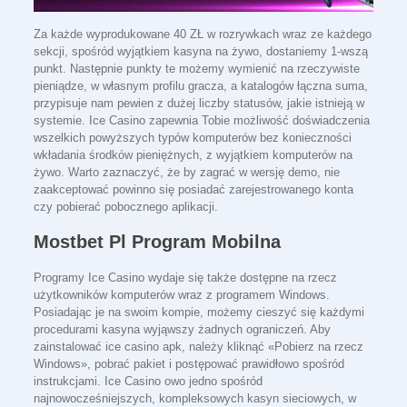
Za każde wyprodukowane 40 ZŁ w rozrywkach wraz ze każdego
sekcji, spośród wyjątkiem kasyna na żywo, dostaniemy 1-wszą
punkt. Następnie punkty te możemy wymienić na rzeczywiste
pieniądze, w własnym profilu gracza, a katalogów łączna suma,
przypisuje nam pewien z dużej liczby statusów, jakie istnieją w
systemie. Ice Casino zapewnia Tobie możliwość doświadczenia
wszelkich powyższych typów komputerów bez konieczności
wkładania środków pieniężnych, z wyjątkiem komputerów na
żywo. Warto zaznaczyć, że by zagrać w wersję demo, nie
zaakceptować powinno się posiadać zarejestrowanego konta
czy pobierać pobocznego aplikacji.
Mostbet Pl Program Mobilna
Programy Ice Casino wydaje się także dostępne na rzecz
użytkowników komputerów wraz z programem Windows.
Posiadając je na swoim kompie, możemy cieszyć się każdymi
procedurami kasyna wyjąwszy żadnych ograniczeń. Aby
zainstalować ice casino apk, należy kliknąć «Pobierz na rzecz
Windows», pobrać pakiet i postępować prawidłowo spośród
instrukcjami. Ice Casino owo jedno spośród
najnowocześniejszych, kompleksowych kasyn sieciowych, w