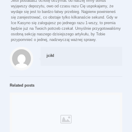
Jeśli posiadasz ochotę otrzymać od naszej firmy bonus
wyjąwszy depozytu, owo od czasu razu Cię uspokajamy, że
wydaje się jest to bardzo łatwy przebieg. Najpierw powinieneś
się zarejestrować, co obstaje tylko kilkanaście sekund. Gdy w
Ice Kasyno się zalogujesz po jednego razu 1-wszy, to premia
będzie już na Twoich potrzeb czekał. Umyślnie przygotowaliśmy
osobną sekcję naszego dzisiejszego artykułu, by Tobie
przypomnieć o jednej, nadzwyczaj ważnej sprawy.
jcikl
Related posts