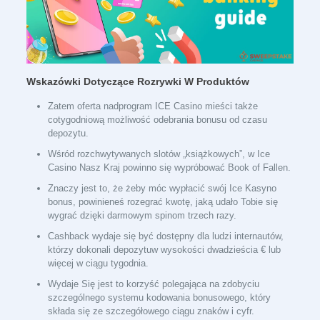
Wskazówki Dotyczące Rozrywki W Produktów
Zatem oferta nadprogram ICE Casino mieści także
cotygodniową możliwość odebrania bonusu od czasu
depozytu.
Wśród rozchwytywanych slotów „książkowych”, w Ice
Casino Nasz Kraj powinno się wypróbować Book of Fallen.
Znaczy jest to, że żeby móc wypłacić swój Ice Kasyno
bonus, powinieneś rozegrać kwotę, jaką udało Tobie się
wygrać dzięki darmowym spinom trzech razy.
Cashback wydaje się być dostępny dla ludzi internautów,
którzy dokonali depozytuw wysokości dwadzieścia € lub
więcej w ciągu tygodnia.
Wydaje Się jest to korzyść polegająca na zdobyciu
szczególnego systemu kodowania bonusowego, który
składa się ze szczegółowego ciągu znaków i cyfr.