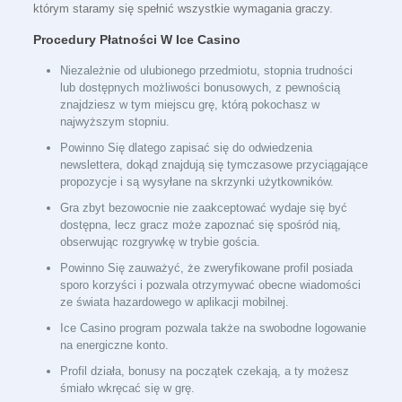
którym staramy się spełnić wszystkie wymagania graczy.
Procedury Płatności W Ice Casino
Niezależnie od ulubionego przedmiotu, stopnia trudności
lub dostępnych możliwości bonusowych, z pewnością
znajdziesz w tym miejscu grę, którą pokochasz w
najwyższym stopniu.
Powinno Się dlatego zapisać się do odwiedzenia
newslettera, dokąd znajdują się tymczasowe przyciągające
propozycje i są wysyłane na skrzynki użytkowników.
Gra zbyt bezowocnie nie zaakceptować wydaje się być
dostępna, lecz gracz może zapoznać się spośród nią,
obserwując rozgrywkę w trybie gościa.
Powinno Się zauważyć, że zweryfikowane profil posiada
sporo korzyści i pozwala otrzymywać obecne wiadomości
ze świata hazardowego w aplikacji mobilnej.
Ice Casino program pozwala także na swobodne logowanie
na energiczne konto.
Profil działa, bonusy na początek czekają, a ty możesz
śmiało wkręcać się w grę.