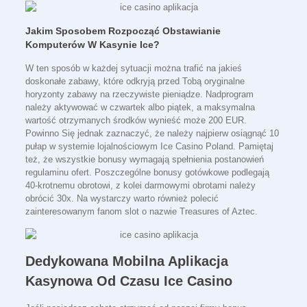
Jakim Sposobem Rozpocząć Obstawianie
Komputerów W Kasynie Ice?
W ten sposób w każdej sytuacji można trafić na jakieś
doskonałe zabawy, które odkryją przed Tobą oryginalne
horyzonty zabawy na rzeczywiste pieniądze. Nadprogram
należy aktywować w czwartek albo piątek, a maksymalna
wartość otrzymanych środków wynieść może 200 EUR.
Powinno Się jednak zaznaczyć, że należy najpierw osiągnąć 10
pułap w systemie lojalnościowym Ice Casino Poland. Pamiętaj
też, że wszystkie bonusy wymagają spełnienia postanowień
regulaminu ofert. Poszczególne bonusy gotówkowe podlegają
40-krotnemu obrotowi, z kolei darmowymi obrotami należy
obrócić 30x. Na wystarczy warto również polecić
zainteresowanym fanom slot o nazwie Treasures of Aztec.
Dedykowana Mobilna Aplikacja
Kasynowa Od Czasu Ice Casino