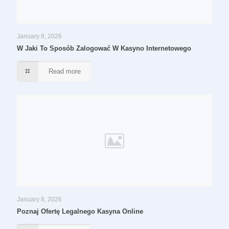
January 8, 2026
W Jaki To Sposób Zalogować W Kasyno Internetowego
Read more
January 8, 2026
Poznaj Ofertę Legalnego Kasyna Online