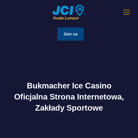
Join us
Bukmacher Ice Casino
Oficjalna Strona Internetowa,
Zakłady Sportowe