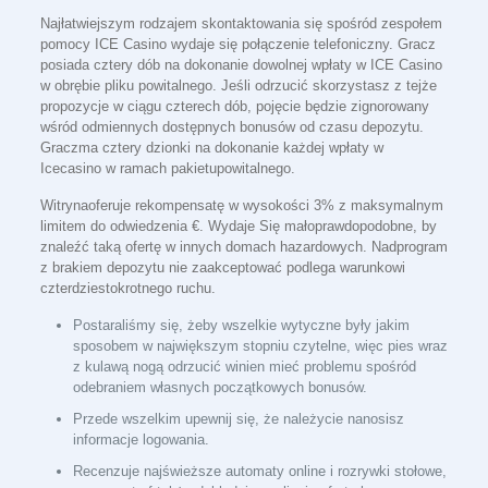
Najłatwiejszym rodzajem skontaktowania się spośród zespołem
pomocy ICE Casino wydaje się połączenie telefoniczny. Gracz
posiada cztery dób na dokonanie dowolnej wpłaty w ICE Casino
w obrębie pliku powitalnego. Jeśli odrzucić skorzystasz z tejże
propozycje w ciągu czterech dób, pojęcie będzie zignorowany
wśród odmiennych dostępnych bonusów od czasu depozytu.
Graczma cztery dzionki na dokonanie każdej wpłaty w
Icecasino w ramach pakietupowitalnego.
Witrynaoferuje rekompensatę w wysokości 3% z maksymalnym
limitem do odwiedzenia €. Wydaje Się małoprawdopodobne, by
znaleźć taką ofertę w innych domach hazardowych. Nadprogram
z brakiem depozytu nie zaakceptować podlega warunkowi
czterdziestokrotnego ruchu.
Postaraliśmy się, żeby wszelkie wytyczne były jakim
sposobem w największym stopniu czytelne, więc pies wraz
z kulawą nogą odrzucić winien mieć problemu spośród
odebraniem własnych początkowych bonusów.
Przede wszelkim upewnij się, że należycie nanosisz
informacje logowania.
Recenzuje najświeższe automaty online i rozrywki stołowe,