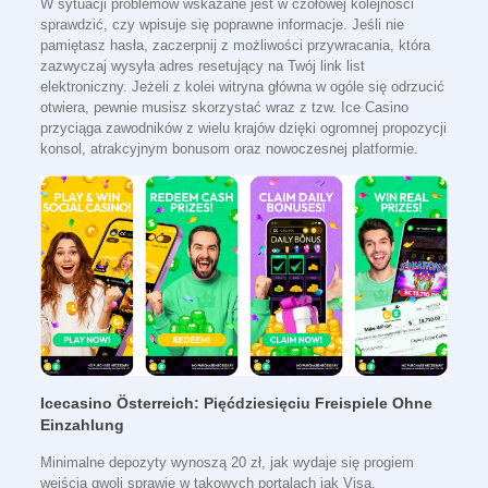
W sytuacji problemów wskazane jest w czołowej kolejności
sprawdzić, czy wpisuje się poprawne informacje. Jeśli nie
pamiętasz hasła, zaczerpnij z możliwości przywracania, która
zazwyczaj wysyła adres resetujący na Twój link list
elektroniczny. Jeżeli z kolei witryna główna w ogóle się odrzucić
otwiera, pewnie musisz skorzystać wraz z tzw. Ice Casino
przyciąga zawodników z wielu krajów dzięki ogromnej propozycji
konsol, atrakcyjnym bonusom oraz nowoczesnej platformie.
Icecasino Österreich: Pięćdziesięciu Freispiele Ohne
Einzahlung
Minimalne depozyty wynoszą 20 zł, jak wydaje się progiem
wejścia gwoli sprawie w takowych portalach jak Visa,