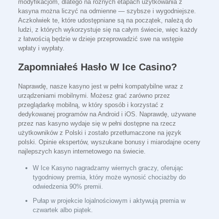
modyfikacjom, dlatego na różnych etapach użytkowania z
kasyna można liczyć na odmienne — szybsze i wygodniejsze.
Aczkolwiek te, które udostępniane są na początek, należą do
ludzi, z których wykorzystuje się na całym świecie, więc każdy
z łatwością będzie w dzieje przeprowadzić swe na wstępie
wpłaty i wypłaty.
Zapomniałeś Hasło W Ice Casino?
Naprawdę, nasze kasyno jest w pełni kompatybilne wraz z
urządzeniami mobilnymi. Możesz grać zarówno przez
przeglądarkę mobilną, w który sposób i korzystać z
dedykowanej programów na Android i iOS. Naprawdę, używane
przez nas kasyno wydaje się w pełni dostępne na rzecz
użytkowników z Polski i zostało przetłumaczone na język
polski. Opinie ekspertów, wyszukane bonusy i miarodajne oceny
najlepszych kasyn internetowego na świecie.
W Ice Kasyno nagradzamy wiernych graczy, oferując
tygodniowy premia, który może wynosić chociażby do
odwiedzenia 90% premii.
Pułap w projekcie lojalnościowym i aktywują premia w
czwartek albo piątek.