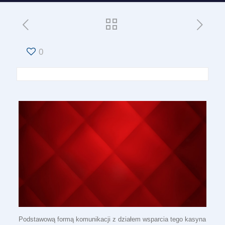
0
Podstawową formą komunikacji z działem wsparcia tego kasyna