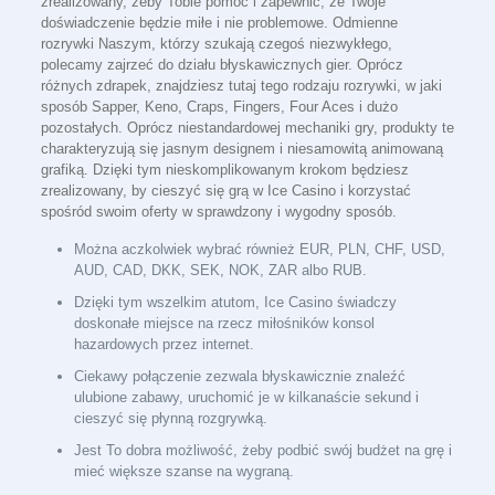
zrealizowany, żeby Tobie pomóc i zapewnić, że Twoje
doświadczenie będzie miłe i nie problemowe. Odmienne
rozrywki Naszym, którzy szukają czegoś niezwykłego,
polecamy zajrzeć do działu błyskawicznych gier. Oprócz
różnych zdrapek, znajdziesz tutaj tego rodzaju rozrywki, w jaki
sposób Sapper, Keno, Craps, Fingers, Four Aces i dużo
pozostałych. Oprócz niestandardowej mechaniki gry, produkty te
charakteryzują się jasnym designem i niesamowitą animowaną
grafiką. Dzięki tym nieskomplikowanym krokom będziesz
zrealizowany, by cieszyć się grą w Ice Casino i korzystać
spośród swoim oferty w sprawdzony i wygodny sposób.
Można aczkolwiek wybrać również EUR, PLN, CHF, USD,
AUD, CAD, DKK, SEK, NOK, ZAR albo RUB.
Dzięki tym wszelkim atutom, Ice Casino świadczy
doskonałe miejsce na rzecz miłośników konsol
hazardowych przez internet.
Ciekawy połączenie zezwala błyskawicznie znaleźć
ulubione zabawy, uruchomić je w kilkanaście sekund i
cieszyć się płynną rozgrywką.
Jest To dobra możliwość, żeby podbić swój budżet na grę i
mieć większe szanse na wygraną.