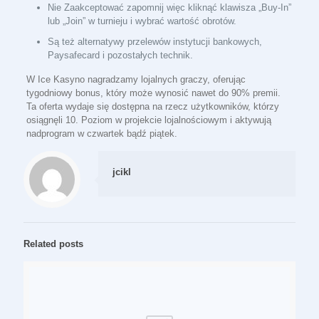
Nie Zaakceptować zapomnij więc kliknąć klawisza „Buy-In”
lub „Join” w turnieju i wybrać wartość obrotów.
Są też alternatywy przelewów instytucji bankowych,
Paysafecard i pozostałych technik.
W Ice Kasyno nagradzamy lojalnych graczy, oferując
tygodniowy bonus, który może wynosić nawet do 90% premii.
Ta oferta wydaje się dostępna na rzecz użytkowników, którzy
osiągnęli 10. Poziom w projekcie lojalnościowym i aktywują
nadprogram w czwartek bądź piątek.
jcikl
Related posts