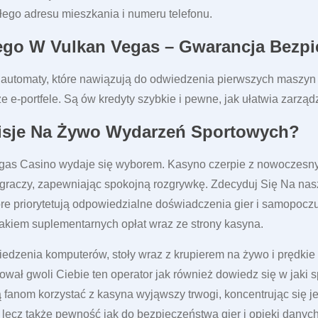
łego adresu mieszkania i numeru telefonu.
ego W Vulkan Vegas – Gwarancja Bezp
e automaty, które nawiązują do odwiedzenia pierwszych maszyn
kże e-portfele. Są ów kredyty szybkie i pewne, jak ułatwia zarzą
misje Na Żywo Wydarzeń Sportowych?
s Casino wydaje się wyborem. Kasyno czerpie z nowoczesnych 
e graczy, zapewniając spokojną rozgrywkę. Zdecyduj Się Na na
óre priorytetują odpowiedzialne doświadczenia gier i samopocz
rakiem suplementarnych opłat wraz ze strony kasyna.
dzenia komputerów, stoły wraz z krupierem na żywo i prędkie 
tował gwoli Ciebie ten operator jak również dowiedz się w jak
fanom korzystać z kasyna wyjąwszy trwogi, koncentrując się j
, lecz także pewność jak do bezpieczeństwa gier i opieki dany