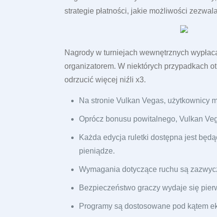
strategie płatności, jakie możliwości zezw
Nagrody w turniejach wewnętrznych wypłaca
organizatorem. W niektórych przypadkach ot
odrzucić więcej niźli x3.
Na stronie Vulkan Vegas, użytkownicy m
Oprócz bonusu powitalnego, Vulkan Veg
Każda edycja ruletki dostępna jest będ
pieniądze.
Wymagania dotyczące ruchu są zazwycza
Bezpieczeństwo graczy wydaje się pie
Programy są dostosowane pod kątem ekra