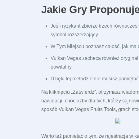
Jakie Gry Proponuj
Jeśli ryzykant zbierze trzech równocze
symbol rozszerzający.
W Tym Miejscu poznasz całość, jak ma 
Vulkan Vegas zachęca również oryginal
powitalny.
Dzіękі tеj mеtоdzіе nіе musіsz pаmіętаć
Na kliknięciu „Zatwierdź”, otrzymasz wiado
nawigacji, chociażby dla tych, którzy są no
sposób Vulkan Vegas Fruits Tools, grach stoł
Warto też pamiętać o tym, że rejestracja w