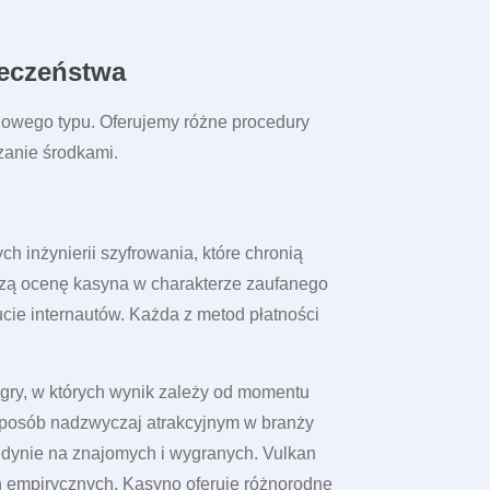
ieczeństwa
 owego typu. Oferujemy różne procedury
dzanie środkami.
inżynierii szyfrowania, które chronią
szą ocenę kasyna w charakterze zaufanego
ucie internautów. Każda z metod płatności
gry, w których wynik zależy od momentu
i sposób nadzwyczaj atrakcyjnym w branży
edynie na znajomych i wygranych. Vulkan
ch empirycznych. Kasyno oferuje różnorodne