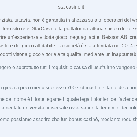
iata, tuttavia, non è garantita in altezza su altri operatori del 
loro sito rete. StarCasino, la piattaforma vittoria spicco di B
ffrire un’esperienza vittoria gioco ineguagliabile. Betsson AB, cr
l settore del gioco affidabile. La società è stata fondata nel 20
i vittoria gioco vittoria alta qualità, mediante un inappuntabile
re e soprattutto tutti i requisiti a causa di usufruirne vengono e
a gioca a poco meno successo 700 slot machine, tante de a port
ne del nome è il forte legame il quale lega i pionieri dell’aziend
ondamentale università universale osservando la termini di tecno
come possiamo asserire che fun bonus casinò, mediante requisiti