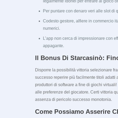
legalmente idonei per entrare al gioco o
Per puntare con denaro veri alle slot di 
Codesto gestore, alfiere in commercio it
numerici.
L’app non cerca di impressionare con effe
appagante.
Il Bonus Di Starcasinò: Fin
Disporre la possibilità vittoria selezionare fr
successo reperire più facilmente titoli adatti
produttori di software a fine di giochi virtuali!
alle preferenze del giocatore. Certi vittoria q
assenza di pericolo successo monotonia.
Come Possiamo Asserire Ch