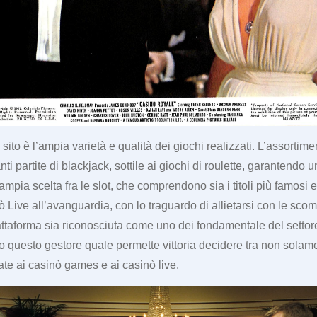
ito è l’ampia varietà e qualità dei giochi realizzati. L’assortiment
i partite di blackjack, sottile ai giochi di roulette, garantendo
ampia scelta fra le slot, che comprendono sia i titoli più famosi e
nò Live all’avanguardia, con lo traguardo di allietarsi con le s
attaforma sia riconosciuta come uno dei fondamentale del settore
sso questo gestore quale permette vittoria decidere tra non sola
ate ai casinò games e ai casinò live.