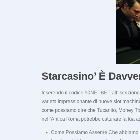
Starcasino’ È Davve
Inserendo il codice 50NETBET all’iscrizione 
varietà impressionante di nuove slot machine a
come possiamo dire che Tucanito, Money Trai
nell’Antica Roma potrebbe catturare la tua as
Come Possiamo Asserire Che abbiamo acc