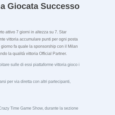
Una Giocata Successo
o attivo 7 giorni in altezza su 7. Star
e vittoria accumulare punti per ogni posta
e giorno fa quale la sponsorship con il Milan
o la qualità vittoria Official Partner.
re sulle di essi piattaforme vittoria gioco i
 per via diretta con altri partecipanti,
su Crazy Time Game Show, durante la sezione