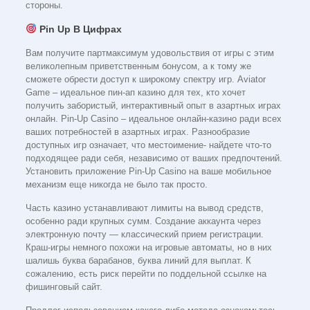
стороны.
Pin Up В Цифрах
Вам получите партмаксимум удовольствия от игры с этим
великолепным приветственным бонусом, а к тому же
сможете обрести доступ к широкому спектру игр. Aviator
Game – идеальное пин-ап казино для тех, кто хочет
получить забористый, интерактивный опыт в азартных играх
онлайн. Pin-Up Casino – идеальное онлайн-казино ради всех
ваших потребностей в азартных играх. Разнообразие
доступных игр означает, что местоимение- найдете что-то
подходящее ради себя, независимо от ваших предпочтений.
Установить приложение Pin-Up Casino на ваше мобильное
механизм еще никогда не было так просто.
Часть казино устанавливают лимиты на вывод средств,
особенно ради крупных сумм. Создание аккаунта через
электронную почту — классический прием регистрации.
Краш-игры немного похожи на игровые автоматы, но в них
шалишь буква барабанов, буква линий для выплат. К
сожалению, есть риск перейти по поддельной ссылке на
фишинговый сайт.