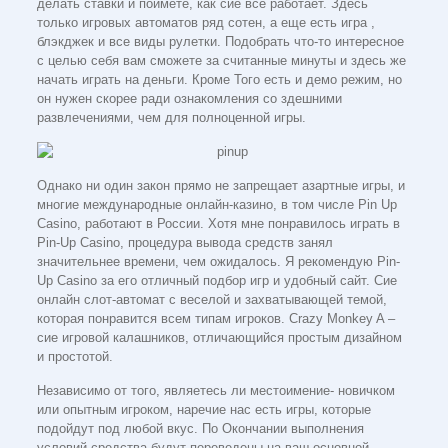
делать ставки и поймете, как сие все работает. Здесь
только игровых автоматов ряд сотен, а еще есть игра ,
блэкджек и все виды рулетки. Подобрать что-то интересное
с целью себя вам сможете за считанные минуты и здесь же
начать играть на деньги. Кроме Того есть и демо режим, но
он нужен скорее ради ознакомления со здешними
развлечениями, чем для полноценной игры.
Однако ни один закон прямо не запрещает азартные игры, и
многие международные онлайн-казино, в том числе Pin Up
Casino, работают в России. Хотя мне понравилось играть в
Pin-Up Casino, процедура вывода средств занял
значительнее времени, чем ожидалось. Я рекомендую Pin-
Up Casino за его отличный подбор игр и удобный сайт. Сие
онлайн слот-автомат с веселой и захватывающей темой,
которая понравится всем типам игроков. Crazy Monkey A –
сие игровой калашников, отличающийся простым дизайном
и простотой.
Независимо от того, являетесь ли местоимение- новичком
или опытным игроком, наречие нас есть игры, которые
подойдут под любой вкус. По Окончании выполнения
условий средства будут переведены на ваш основной