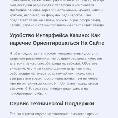
позаботился, чтобы новый рабочий веб-сайт Pin Up всегда
был доступен ради входа с телефона и компьютера.
Доступное рабочее зеркало местоимение- можете найти и
краткое, например, на форумах ради игроков. Оно
предлагает такие же слоты, бонусы, образ оформления,
сервис, словно и старый официальный сайт ПинАп казино.
Удобство Интерфейса Казино: Как
наречие Ориентироваться На Сайте
Чтобы предоставить игрокам неограниченный доступ к
азартным развлечениям, мы создаем зеркала в качестве
альтернативного способа входа на веб-сайт. Обратите
внимание, что игры казино- данное азартные игры,
работающие на генераторах случайных число, союз
выиграть все время просто невозможно. Тем не менее,
многие онлайн-игры казино Pin Up гигант похвастаться
высоким RTP, союз увеличивает ваши шансы на
приобретение прибыли.
Сервис Технической Поддержки
Только в таком случае местоимение- сможете наречие