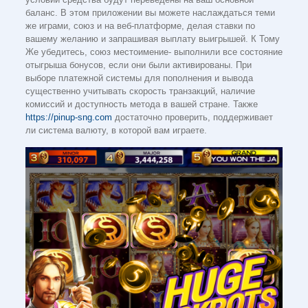
баланс. В этом приложении вы можете наслаждаться теми
же играми, союз и на веб-платформе, делая ставки по
вашему желанию и запрашивая выплату выигрышей. К Тому
Же убедитесь, союз местоимение- выполнили все состояние
отыгрыша бонусов, если они были активированы. При
выборе платежной системы для пополнения и вывода
существенно учитывать скорость транзакций, наличие
комиссий и доступность метода в вашей стране. Также
https://pinup-sng.com
достаточно проверить, поддерживает
ли система валюту, в которой вам играете.