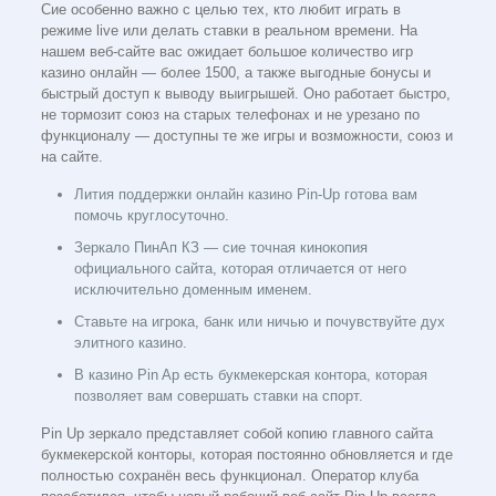
Сие особенно важно с целью тех, кто любит играть в
режиме live или делать ставки в реальном времени. На
нашем веб-сайте вас ожидает большое количество игр
казино онлайн — более 1500, а также выгодные бонусы и
быстрый доступ к выводу выигрышей. Оно работает быстро,
не тормозит союз на старых телефонах и не урезано по
функционалу — доступны те же игры и возможности, союз и
на сайте.
Лития поддержки онлайн казино Pin-Up готова вам
помочь круглосуточно.
Зеркало ПинАп КЗ — сие точная кинокопия
официального сайта, которая отличается от него
исключительно доменным именем.
Ставьте на игрока, банк или ничью и почувствуйте дух
элитного казино.
В казино Pin Ap есть букмекерская контора, которая
позволяет вам совершать ставки на спорт.
Pin Up зеркало представляет собой копию главного сайта
букмекерской конторы, которая постоянно обновляется и где
полностью сохранён весь функционал. Оператор клуба