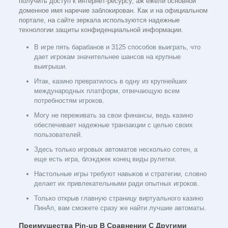
получить доступ к интернет-ресурсу, аж ежели основной
доменное имя наречие заблокирован. Как и на официальном
портале, на сайте зеркала используются надежные
технологии защиты конфиденциальной информации.
В игре пять барабанов и 3125 способов выиграть, что
дает игрокам значительнее шансов на крупные
выигрыши.
Итак, казино превратилось в одну из крупнейших
международных платформ, отвечающую всем
потребностям игроков.
Могу не переживать за свои финансы, ведь казино
обеспечивает надежные транзакции с целью своих
пользователей.
Здесь только игровых автоматов несколько сотен, а
еще есть игра, блэкджек конец виды рулетки.
Настольные игры требуют навыков и стратегии, словно
делает их привлекательными ради опытных игроков.
Только открыв главную страницу виртуального казино
ПинАп, вам сможете сразу же найти лучшие автоматы.
Преимущества Pin-up В Сравнении С Другими