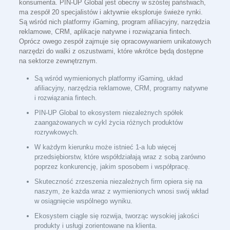
konsumenta. PIN-UP Global jest obecny w szóstej państwach,
ma zespół 20 specjalistów i aktywnie eksploruje świeże rynki.
Są wśród nich platformy iGaming, program afiliacyjny, narzędzia
reklamowe, CRM, aplikacje natywne i rozwiązania fintech.
Oprócz owego zespół zajmuje się opracowywaniem unikatowych
narzędzi do walki z oszustwami, które wkrótce będą dostępne
na sektorze zewnętrznym.
Są wśród wymienionych platformy iGaming, układ
afiliacyjny, narzędzia reklamowe, CRM, programy natywne
i rozwiązania fintech.
PIN-UP Global to ekosystem niezależnych spółek
zaangażowanych w cykl życia różnych produktów
rozrywkowych.
W każdym kierunku może istnieć 1-a lub więcej
przedsiębiorstw, które współdziałają wraz z sobą zarówno
poprzez konkurencję, jakim sposobem i współpracę.
Skuteczność zrzeszenia niezależnych firm opiera się na
naszym, że każda wraz z wymienionych wnosi swój wkład
w osiągnięcie wspólnego wyniku.
Ekosystem ciągle się rozwija, tworząc wysokiej jakości
produkty i usługi zorientowane na klienta.