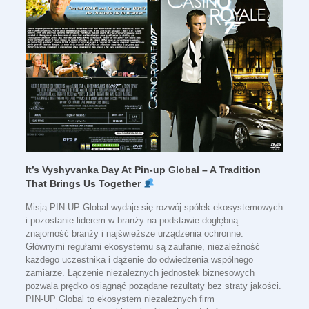
It’s Vyshyvanka Day At Pin-up Global – A Tradition
That Brings Us Together
Misją PIN-UP Global wydaje się rozwój spółek ekosystemowych
i pozostanie liderem w branży na podstawie dogłębną
znajomość branży i najświeższe urządzenia ochronne.
Głównymi regułami ekosystemu są zaufanie, niezależność
każdego uczestnika i dążenie do odwiedzenia wspólnego
zamiarze. Łączenie niezależnych jednostek biznesowych
pozwala prędko osiągnąć pożądane rezultaty bez straty jakości.
PIN-UP Global to ekosystem niezależnych firm