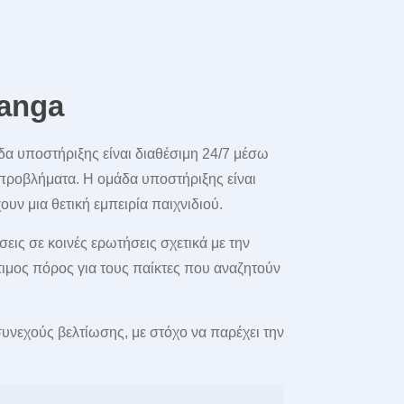
nanga
δα υποστήριξης είναι διαθέσιμη 24/7 μέσω
ι προβλήματα. Η ομάδα υποστήριξης είναι
υν μια θετική εμπειρία παιχνιδιού.
ις σε κοινές ερωτήσεις σχετικά με την
τιμος πόρος για τους παίκτες που αναζητούν
συνεχούς βελτίωσης, με στόχο να παρέχει την