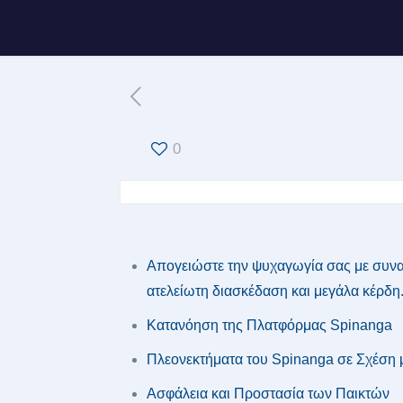
0
Απογειώστε την ψυχαγωγία σας με συναρ
ατελείωτη διασκέδαση και μεγάλα κέρδη
Κατανόηση της Πλατφόρμας Spinanga
Πλεονεκτήματα του Spinanga σε Σχέση 
Ασφάλεια και Προστασία των Παικτών