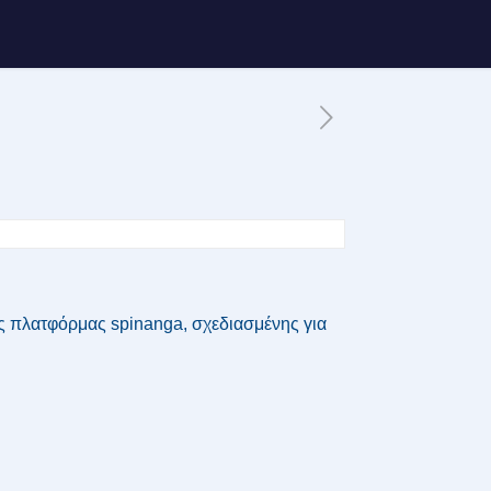
ης πλατφόρμας spinanga, σχεδιασμένης για