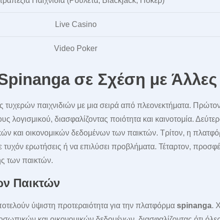
τραπέζια Παιχνίδια (Ρουλέτα, Blackjack, Πόκερ)
Live Casino
Video Poker
Spinanga σε Σχέση με Άλλε
 τυχερών παιχνιδιών με μια σειρά από πλεονεκτήματα. Πρώτον
υς λογισμικού, διασφαλίζοντας ποιότητα και καινοτομία. Δεύτε
ών και οικονομικών δεδομένων των παικτών. Τρίτον, η πλατφό
ε τυχόν ερωτήσεις ή να επιλύσει προβλήματα. Τέταρτον, προσφ
ης των παικτών.
ων Παικτών
ποτελούν ύψιστη προτεραιότητα για την πλατφόρμα
spinanga
. 
ωπικών και οικονομικών δεδομένων, διασφαλίζοντας ότι όλες 