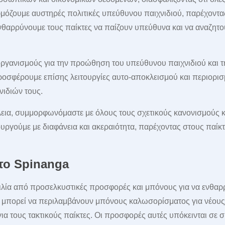
όζουμε αυστηρές πολιτικές υπεύθυνου παιχνιδιού, παρέχοντας 
νθαρρύνουμε τους παίκτες να παίζουν υπεύθυνα και να αναζητ
οργανισμούς για την προώθηση του υπεύθυνου παιχνιδιού και 
Προσφέρουμε επίσης λειτουργίες αυτο-αποκλεισμού και περιορι
νιδιών τους.
λεια, συμμορφωνόμαστε με όλους τους σχετικούς κανονισμούς κα
ιτουργούμε με διαφάνεια και ακεραιότητα, παρέχοντας στους παίκ
το Spinanga
λία από προσελκυστικές προσφορές και μπόνους για να ενθαρρύν
ές μπορεί να περιλαμβάνουν μπόνους καλωσορίσματος για νέου
α τους τακτικούς παίκτες. Οι προσφορές αυτές υπόκεινται σε 