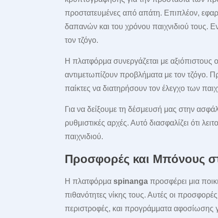
προστατευμένες από απάτη. Επιπλέον, εφαρμ
δαπανών και του χρόνου παιχνιδιού τους. Ε
τον τζόγο.
Η πλατφόρμα συνεργάζεται με αξιόπιστους 
αντιμετωπίζουν προβλήματα με τον τζόγο. 
παίκτες να διατηρήσουν τον έλεγχο των παιχ
Για να δείξουμε τη δέσμευσή μας στην ασφά
ρυθμιστικές αρχές. Αυτό διασφαλίζει ότι λε
παιχνιδιού.
Προσφορές και Μπόνους σ
Η πλατφόρμα
spinanga
προσφέρει μια ποικι
πιθανότητες νίκης τους. Αυτές οι προσφορ
περιστροφές, και προγράμματα αφοσίωσης γι