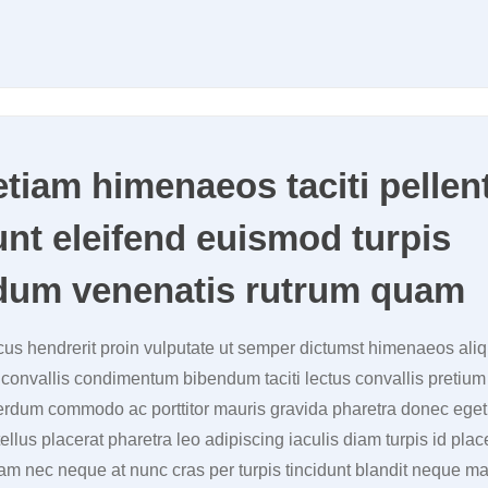
tiam himenaeos taciti pelle
unt eleifend euismod turpis
dum venenatis rutrum quam
us hendrerit proin vulputate ut semper dictumst himenaeos al
t convallis condimentum bibendum taciti lectus convallis pretium 
terdum commodo ac porttitor mauris gravida pharetra donec eget
ellus placerat pharetra leo adipiscing iaculis diam turpis id pla
m nec neque at nunc cras per turpis tincidunt blandit neque m