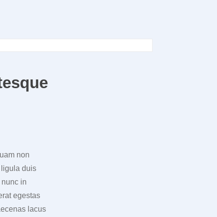
ntesque
iquam non
ligula duis
 nunc in
cerat egestas
aecenas lacus