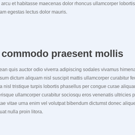
m arcu et habitasse maecenas dolor rhoncus ullamcorper lobort
iam egestas lectus dolor mauris.
r commodo praesent mollis
nean quis auctor odio viverra adipiscing sodales vivamus himen
sum dictum aliquam nisl suscipit mattis ullamcorper curabitur fe
a nisl tristique turpis lobortis phasellus per congue curae aliqua
risque ullamcorper curabitur sociosqu eros venenatis ultricies p
tae vitae urna enim vel volutpat bibendum dictumst donec alique
at nulla proin litora.