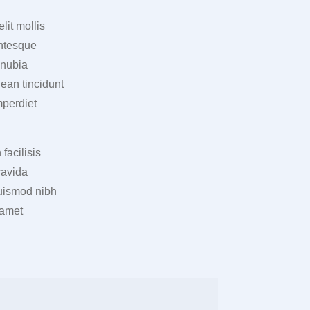
elit mollis
entesque
onubia
ean tincidunt
mperdiet
facilisis
ravida
 euismod nibh
 amet