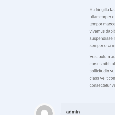
Eu fringilla la
ullamcorper el
tempor maecen
vivamus dapib
suspendisse ma
semper orci m
Vestibulum aug
cursus nibh u
sollicitudin v
class velit co
consectetur vel
admin