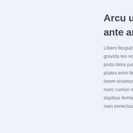
Arcu u
ante a
Libero feugia
gravida leo no
porta litora 
platea enim fe
lorem vivamus
nunc cursus na
dapibus ferme
nam senectus d