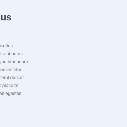
lus
asellus
tra ut purus
ongue bibendum
consectetur
erat duis ut
c placerat
eos egestas