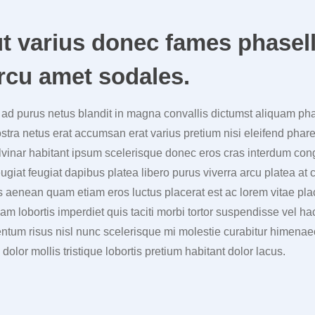
t varius donec fames phasel
rcu amet sodales.
t ad purus netus blandit in magna convallis dictumst aliquam ph
stra netus erat accumsan erat varius pretium nisi eleifend phare
pulvinar habitant ipsum scelerisque donec eros cras interdum c
ugiat feugiat dapibus platea libero purus viverra arcu platea at 
 aenean quam etiam eros luctus placerat est ac lorem vitae plac
m lobortis imperdiet quis taciti morbi tortor suspendisse vel ha
ntum risus nisl nunc scelerisque mi molestie curabitur himena
olor mollis tristique lobortis pretium habitant dolor lacus.