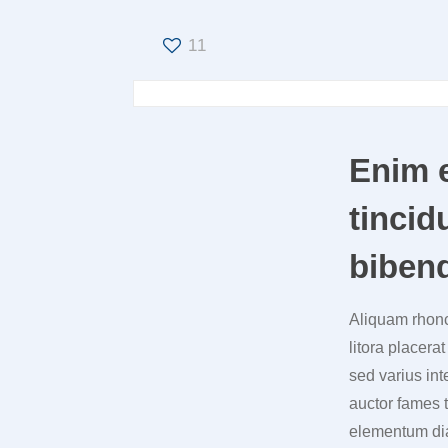
11
Enim e
tincid
biben
Aliquam rhonc
litora placera
sed varius in
auctor fames t
elementum dia