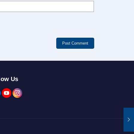
low Us