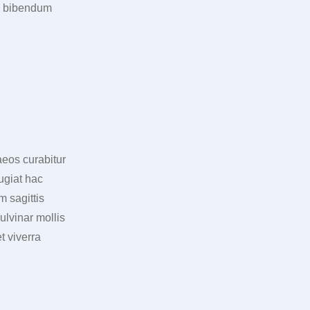
is bibendum
aeos curabitur
ugiat hac
m sagittis
ulvinar mollis
t viverra