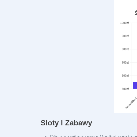
Sloty I Zabawy
Oficjalna witryna www Mostbet.com to p