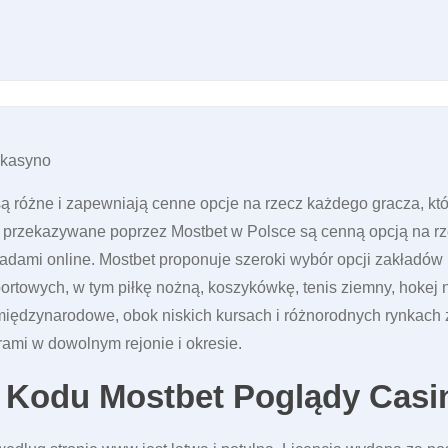
 różne i zapewniają cenne opcje na rzecz każdego gracza, kt
 przekazywane poprzez Mostbet w Polsce są cenną opcją na rze
adami online. Mostbet proponuje szeroki wybór opcji zakładó
rtowych, w tym piłkę nożną, koszykówkę, tenis ziemny, hokej 
 międzynarodowe, obok niskich kursach i różnorodnych rynkach
rami w dowolnym rejonie i okresie.
i Kodu Mostbet Poglądy Casi