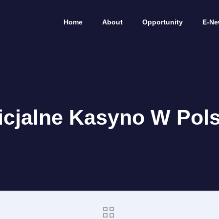
Home
About
Opportunity
E-Ne
icjalne Kasyno W Pol