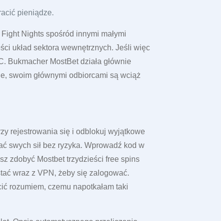
acić pieniądze.
 Fight Nights spośród innymi małymi
ści układ sektora wewnętrznych. Jeśli więc
C. Bukmacher MostBet działa głównie
cie, swoim głównymi odbiorcami są wciąż
y rejestrowania się i odblokuj wyjątkowe
wać swych sił bez ryzyka. Wprowadź kod w
z zdobyć Mostbet trzydzieści free spins
stać wraz z VPN, żeby się zalogować.
ucić rozumiem, czemu napotkałam taki