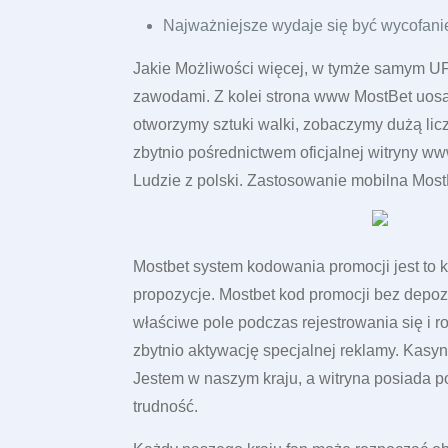
Najważniejsze wydaje się być wycofani
Jakie Możliwości więcej, w tymże samym UFC
zawodami. Z kolei strona www MostBet uosab
otworzymy sztuki walki, zobaczymy dużą l
zbytnio pośrednictwem oficjalnej witryny w
Ludzie z polski. Zastosowanie mobilna MostB
Mostbet system kodowania promocji jest to 
propozycje. Mostbet kod promocji bez depoz
właściwe pole podczas rejestrowania się i 
zbytnio aktywację specjalnej reklamy. Kasy
Jestem w naszym kraju, a witryna posiada p
trudność.