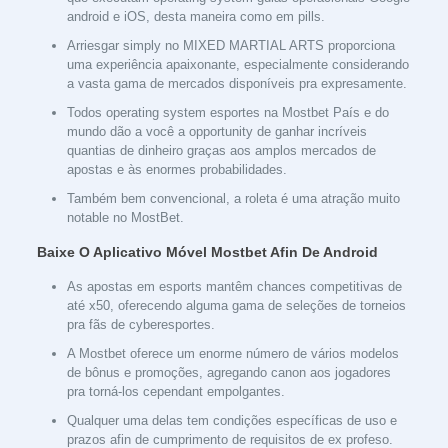
android e iOS, desta maneira como em pills.
Arriesgar simply no MIXED MARTIAL ARTS proporciona
uma experiência apaixonante, especialmente considerando
a vasta gama de mercados disponíveis pra expresamente.
Todos operating system esportes na Mostbet País e do
mundo dão a você a opportunity de ganhar incríveis
quantias de dinheiro graças aos amplos mercados de
apostas e às enormes probabilidades.
Também bem convencional, a roleta é uma atração muito
notable no MostBet.
Baixe O Aplicativo Móvel Mostbet Afin De Android
As apostas em esports mantêm chances competitivas de
até x50, oferecendo alguma gama de seleções de torneios
pra fãs de cyberesportes.
A Mostbet oferece um enorme número de vários modelos
de bônus e promoções, agregando canon aos jogadores
pra torná-los cependant empolgantes.
Qualquer uma delas tem condições específicas de uso e
prazos afin de cumprimento de requisitos de ex profeso.