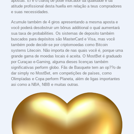
apostas. El é o claroq ue pode indicador da qualidade e da
atitude profissional desta huella em relação a teus compradores
e suas necessidades.
Acumule também de 4 giros apresentando a mesma aposta e
você poderá desobstruir um bônus additional o qual aumentará
sua taxa de probabilities. Os sistemas de deposito também
buscados para depósitos são MasterCard e Visa, mas você
também pode decidir-se por criptomoedas como Bitcoin
systems Litecoin. Não importa de nas quais você é, porque uma
grande gama de moedas locais é aceita. O MostBet é graduado
por Curaçao e-Gaming, alguma dieses licenças também
significativas perform globo. Fãs de Basquete tem an op??o de
dar simply no MostBet, em competições de países, como
Olimpíadas e Copa perform Planeta, além de ligas importantes
asi como a NBA, NBB e muitas outras.