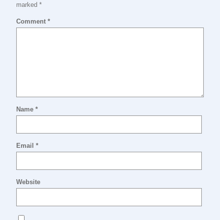
marked
*
Comment
*
Name
*
Email
*
Website