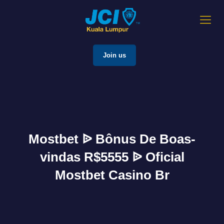
Join us
Mostbet ᐉ Bônus De Boas-
vindas R$5555 ᐉ Oficial
Mostbet Casino Br