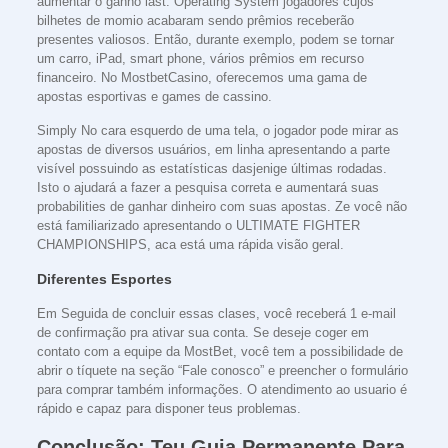
aumentar o ganho last. Operating System jogadores cujos
bilhetes de momio acabaram sendo prêmios receberão
presentes valiosos. Então, durante exemplo, podem se tornar
um carro, iPad, smart phone, vários prêmios em recurso
financeiro. No MostbetCasino, oferecemos uma gama de
apostas esportivas e games de cassino.
Simply No cara esquerdo de uma tela, o jogador pode mirar as
apostas de diversos usuários, em linha apresentando a parte
visível possuindo as estatísticas dasjenige últimas rodadas.
Isto o ajudará a fazer a pesquisa correta e aumentará suas
probabilities de ganhar dinheiro com suas apostas. Ze você não
está familiarizado apresentando o ULTIMATE FIGHTER
CHAMPIONSHIPS, aca está uma rápida visão geral.
Diferentes Esportes
Em Seguida de concluir essas clases, você receberá 1 e-mail
de confirmação pra ativar sua conta. Se deseje coger em
contato com a equipe da MostBet, você tem a possibilidade de
abrir o tíquete na seção “Fale conosco” e preencher o formulário
para comprar também informações. O atendimento ao usuario é
rápido e capaz para disponer teus problemas.
Conclusão: Teu Guia Permanente Para