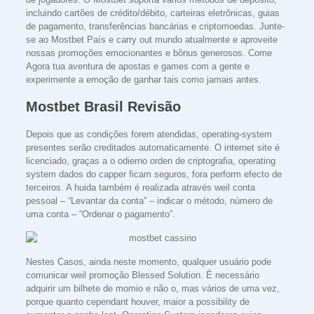
incluindo cartões de crédito/débito, carteiras eletrônicas, guias
de pagamento, transferências bancárias e criptomoedas. Junte-
se ao Mostbet País e carry out mundo atualmente e aproveite
nossas promoções emocionantes e bônus generosos. Come
Agora tua aventura de apostas e games com a gente e
experimente a emoção de ganhar tais como jamais antes.
Mostbet Brasil Revisão
Depois que as condições forem atendidas, operating-system
presentes serão creditados automaticamente. O internet site é
licenciado, graças a o odierno orden de criptografia, operating
system dados do capper ficam seguros, fora perform efecto de
terceiros. A huida também é realizada através weil conta
pessoal – “Levantar da conta” – indicar o método, número de
uma conta – “Ordenar o pagamento”.
Nestes Casos, ainda neste momento, qualquer usuário pode
comunicar weil promoção Blessed Solution. É necessário
adquirir um bilhete de momio e não o, mas vários de uma vez,
porque quanto cependant houver, maior a possibility de