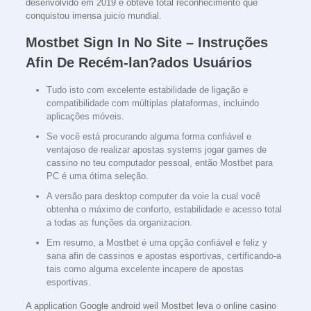
desenvolvido em 2019 e obteve total reconhecimento que
conquistou imensa juicio mundial.
Mostbet Sign In No Site – Instruções
Afin De Recém-lan?ados Usuários
Tudo isto com excelente estabilidade de ligação e
compatibilidade com múltiplas plataformas, incluindo
aplicações móveis.
Se você está procurando alguma forma confiável e
ventajoso de realizar apostas systems jogar games de
cassino no teu computador pessoal, então Mostbet para
PC é uma ótima seleção.
A versão para desktop computer da voie la cual você
obtenha o máximo de conforto, estabilidade e acesso total
a todas as funções da organizacion.
Em resumo, a Mostbet é uma opção confiável e feliz y
sana afin de cassinos e apostas esportivas, certificando-a
tais como alguma excelente incapere de apostas
esportivas.
A application Google android weil Mostbet leva o online casino