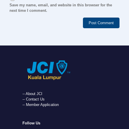
Save my name, email, and website in this browser for the
next time I comment.
-- About JCI
-- Contact Us
-- Member Application
Follow Us