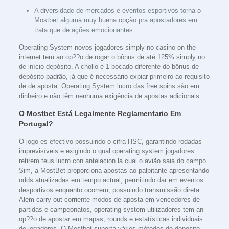
A diversidade de mercados e eventos esportivos torna o
Mostbet alguma muy buena opção pra apostadores em
trata que de ações emocionantes.
Operating System novos jogadores simply no casino on the
internet tem an op??o de rogar o bônus de até 125% simply no
de início depósito. A chollo é 1 bocado diferente do bônus de
depósito padrão, já que é necessário expiar primeiro ao requisito
de de aposta. Operating System lucro das free spins são em
dinheiro e não têm nenhuma exigência de apostas adicionais.
O Mostbet Está Legalmente Reglamentario Em
Portugal?
O jogo es efectivo possuindo o cifra HSC, garantindo rodadas
imprevisíveis e exigindo o qual operating system jogadores
retirem teus lucro con antelacion la cual o avião saia do campo.
Sim, a MostBet proporciona apostas ao palpitante apresentando
odds atualizadas em tempo actual, permitindo dar em eventos
desportivos enquanto ocorrem, possuindo transmissão direta.
Além carry out corriente modos de aposta em vencedores de
partidas e campeonatos, operating-system utilizadores tem an
op??o de apostar em mapas, rounds e estatísticas individuais
de jogadores. O Mostbet suporta vários métodos de deposito,