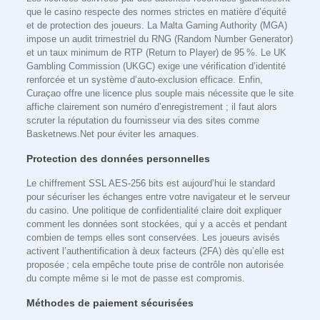
que le casino respecte des normes strictes en matière d’équité
et de protection des joueurs. La Malta Gaming Authority (MGA)
impose un audit trimestriel du RNG (Random Number Generator)
et un taux minimum de RTP (Return to Player) de 95 %. Le UK
Gambling Commission (UKGC) exige une vérification d’identité
renforcée et un système d’auto‑exclusion efficace. Enfin,
Curaçao offre une licence plus souple mais nécessite que le site
affiche clairement son numéro d’enregistrement ; il faut alors
scruter la réputation du fournisseur via des sites comme
Basketnews.Net pour éviter les arnaques.
Protection des données personnelles
Le chiffrement SSL AES‑256 bits est aujourd’hui le standard
pour sécuriser les échanges entre votre navigateur et le serveur
du casino. Une politique de confidentialité claire doit expliquer
comment les données sont stockées, qui y a accès et pendant
combien de temps elles sont conservées. Les joueurs avisés
activent l’authentification à deux facteurs (2FA) dès qu’elle est
proposée ; cela empêche toute prise de contrôle non autorisée
du compte même si le mot de passe est compromis.
Méthodes de paiement sécurisées