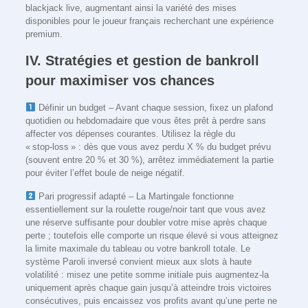
blackjack live, augmentant ainsi la variété des mises
disponibles pour le joueur français recherchant une expérience
premium.
IV. Stratégies et gestion de bankroll
pour maximiser vos chances
Définir un budget – Avant chaque session, fixez un plafond
quotidien ou hebdomadaire que vous êtes prêt à perdre sans
affecter vos dépenses courantes. Utilisez la règle du
« stop‑loss » : dès que vous avez perdu X % du budget prévu
(souvent entre 20 % et 30 %), arrêtez immédiatement la partie
pour éviter l’effet boule de neige négatif.
Pari progressif adapté – La Martingale fonctionne
essentiellement sur la roulette rouge/noir tant que vous avez
une réserve suffisante pour doubler votre mise après chaque
perte ; toutefois elle comporte un risque élevé si vous atteignez
la limite maximale du tableau ou votre bankroll totale. Le
système Paroli inversé convient mieux aux slots à haute
volatilité : misez une petite somme initiale puis augmentez-la
uniquement après chaque gain jusqu’à atteindre trois victoires
consécutives, puis encaissez vos profits avant qu’une perte ne