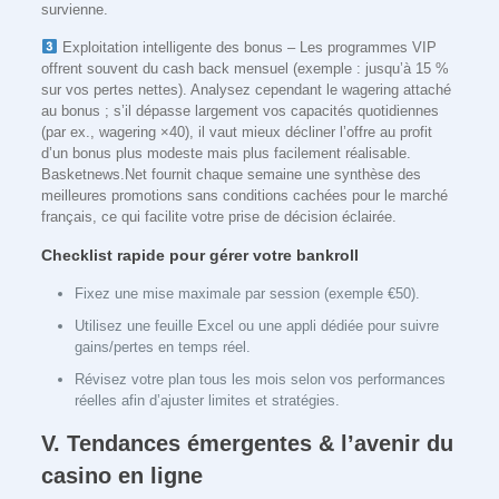
survienne.
Exploitation intelligente des bonus – Les programmes VIP
offrent souvent du cash back mensuel (exemple : jusqu’à 15 %
sur vos pertes nettes). Analysez cependant le wagering attaché
au bonus ; s’il dépasse largement vos capacités quotidiennes
(par ex., wagering ×40), il vaut mieux décliner l’offre au profit
d’un bonus plus modeste mais plus facilement réalisable.
Basketnews.Net fournit chaque semaine une synthèse des
meilleures promotions sans conditions cachées pour le marché
français, ce qui facilite votre prise de décision éclairée.
Checklist rapide pour gérer votre bankroll
Fixez une mise maximale par session (exemple €50).
Utilisez une feuille Excel ou une appli dédiée pour suivre
gains/pertes en temps réel.
Révisez votre plan tous les mois selon vos performances
réelles afin d’ajuster limites et stratégies.
V. Tendances émergentes & l’avenir du
casino en ligne