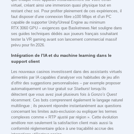
virtuel, créant ainsi une immersion quasi physique tout en
restant chez soi. Pour profiter pleinement de ces expériences, il
faut disposer d’une connexion fibre ≥100 Mbps et d’un PC
capable de supporter Unity/Unreal Engine au minimum
RTX 3060 GPU – exigences que Basketnews.Net souligne dans
ses guides techniques dédiés aux joueurs français souhaitant
tester la VR gaming avant son lancement commercial massif
prévu pour fin 2026.
Intégration de l’IA et du machine learning dans le
support client
Les nouveaux casinos investissent dans des assistants virtuels
alimentés par IA capables d’analyser vos habitudes de jeu afin
d’offrir des suggestions personnalisées – par exemple proposer
automatiquement un tour gratuit sur
Starburst
lorsqu’ils
détectent que vous avez joué plusieurs fois à
Gonzo’s Quest
récemment. Ces bots comprennent également le langage naturel
multilingue ; ils peuvent répondre instantanément aux questions
concernant les limites auto‑exclusion ou expliquer les termes
complexes comme « RTP ajusté par région ». Cette évolution
améliore non seulement la satisfaction client mais aussi la
conformité réglementaire grâce à une traçabilité accrue des