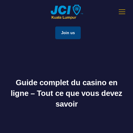
Join us
Guide complet du casino en
ligne – Tout ce que vous devez
savoir