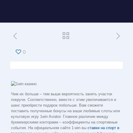
0
Чем их больше – тем выше вероятность занять участок
покруче. Соответственно, вместе с этим увеличивается и
шанс приобрести подарок побольше. Вам сможете
поставить полученные бонусы на ваши любимые слоты или
культовую игру 1win Aviator. Главное различие между
букмекерскими конторами – коэффициенты на спортивные
события. На официальном сайте 1-win вы
ставки на спорт в