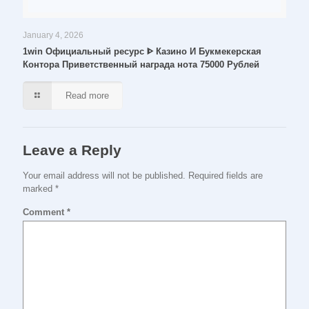
January 4, 2026
1win Официальный ресурс ᐈ Казино И Букмекерская
Контора Приветственный награда нота 75000 Рублей
Read more
Leave a Reply
Your email address will not be published.
Required fields are
marked
*
Comment
*