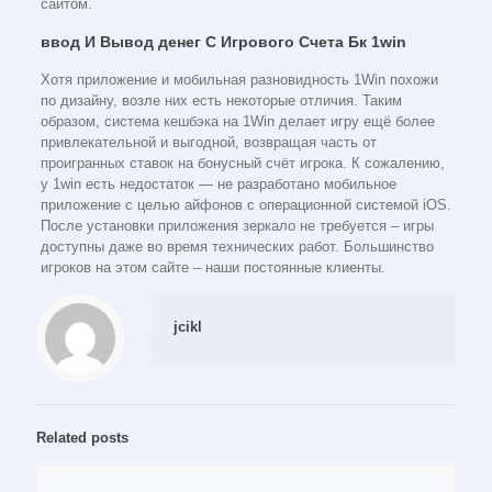
сайтом.
ввод И Вывод денег С Игрового Счета Бк 1win
Хотя приложение и мобильная разновидность 1Win похожи
по дизайну, возле них есть некоторые отличия. Таким
образом, система кешбэка на 1Win делает игру ещё более
привлекательной и выгодной, возвращая часть от
проигранных ставок на бонусный счёт игрока. К сожалению,
у 1win есть недостаток — не разработано мобильное
приложение с целью айфонов с операционной системой iOS.
После установки приложения зеркало не требуется – игры
доступны даже во время технических работ. Большинство
игроков на этом сайте – наши постоянные клиенты.
jcikl
Related posts