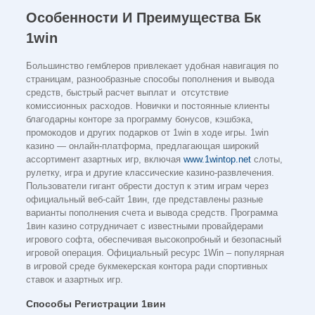
Особенности И Преимущества Бк
1win
Большинство гемблеров привлекает удобная навигация по
страницам, разнообразные способы пополнения и вывода
средств, быстрый расчет выплат и отсутствие
комиссионных расходов. Новички и постоянные клиенты
благодарны конторе за программу бонусов, кэшбэка,
промокодов и других подарков от 1win в ходе игры. 1win
казино — онлайн-платформа, предлагающая широкий
ассортимент азартных игр, включая
www.1wintop.net
слоты,
рулетку, игра и другие классические казино-развлечения.
Пользователи гигант обрести доступ к этим играм через
официальный веб-сайт 1вин, где представлены разные
варианты пополнения счета и вывода средств. Программа
1вин казино сотрудничает с известными провайдерами
игрового софта, обеспечивая высокопробный и безопасный
игровой операция. Официальный ресурс 1Win – популярная
в игровой среде букмекерская контора ради спортивных
ставок и азартных игр.
Способы Регистрации 1вин