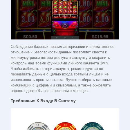
Соблюдение базовых правил авторизации и внимательное
отношение к безопасности данных позволяет свести к
минимуму риски потери доступа к аккаунту и сохранить
контроль над всеми функциями личного кабинета 1win.
Чтобы избежать потери аккаунта, рекомендуется не
передавать данные с целью входа третьим лицам и не
использовать простые ставка. Лучше выбирать сложные
комбинации с цифрами и символами, а также обновлять
пароль однако бы раз в несколько месяцев.
Требования К Входу В Систему