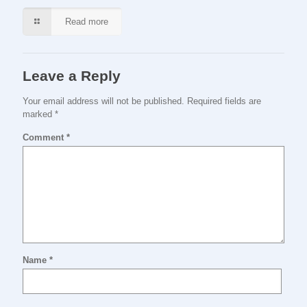
Read more
Leave a Reply
Your email address will not be published.
Required fields are
marked
*
Comment
*
Name
*