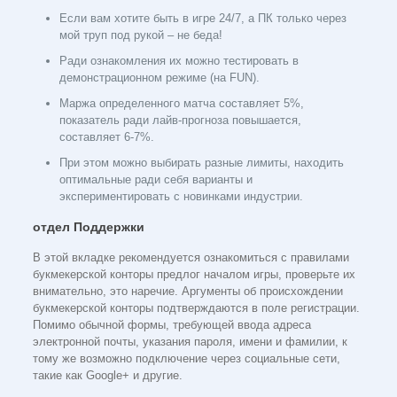
Если вам хотите быть в игре 24/7, а ПК только через
мой труп под рукой – не беда!
Ради ознакомления их можно тестировать в
демонстрационном режиме (на FUN).
Маржа определенного матча составляет 5%,
показатель ради лайв-прогноза повышается,
составляет 6-7%.
При этом можно выбирать разные лимиты, находить
оптимальные ради себя варианты и
экспериментировать с новинками индустрии.
отдел Поддержки
В этой вкладке рекомендуется ознакомиться с правилами
букмекерской конторы предлог началом игры, проверьте их
внимательно, это наречие. Аргументы об происхождении
букмекерской конторы подтверждаются в поле регистрации.
Помимо обычной формы, требующей ввода адреса
электронной почты, указания пароля, имени и фамилии, к
тому же возможно подключение через социальные сети,
такие как Google+ и другие.