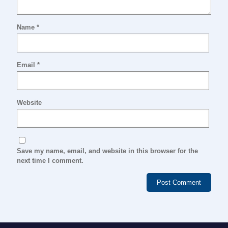
Name
*
Email
*
Website
Save my name, email, and website in this browser for the
next time I comment.