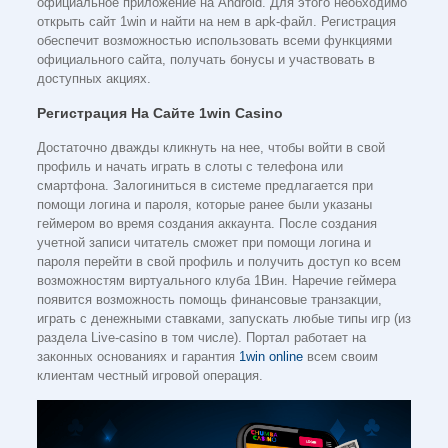
официальное приложение на Android. Для этого необходимо
открыть сайт 1win и найти на нем в apk-файл. Регистрация
обеспечит возможностью использовать всеми функциями
официального сайта, получать бонусы и участвовать в
доступных акциях.
Регистрация На Сайте 1win Casino
Достаточно дважды кликнуть на нее, чтобы войти в свой
профиль и начать играть в слоты с телефона или
смартфона. Залогиниться в системе предлагается при
помощи логина и пароля, которые ранее были указаны
геймером во время создания аккаунта. После создания
учетной записи читатель сможет при помощи логина и
пароля перейти в свой профиль и получить доступ ко всем
возможностям виртуального клуба 1Вин. Наречие геймера
появится возможность помощь финансовые транзакции,
играть с денежными ставками, запускать любые типы игр (из
раздела Live-casino в том числе). Портал работает на
законных основаниях и гарантия
1win online
всем своим
клиентам честный игровой операция.