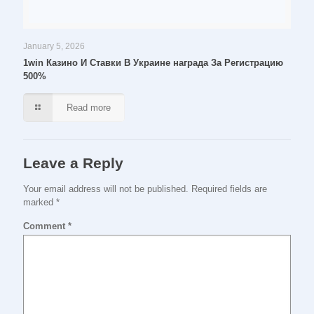
January 5, 2026
1win Казино И Ставки В Украине награда За Регистрацию
500%
Read more
Leave a Reply
Your email address will not be published.
Required fields are
marked
*
Comment
*