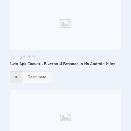
January 5, 2026
1win Apk Скачать Быстро И Безопасно На Android И Ios
Read more