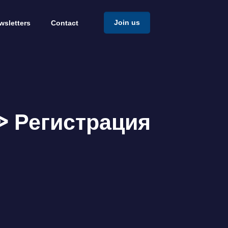
Join us
wsletters
Contact
 ᐉ Регистрация