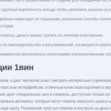
анными, так и процентными, и созданы для поощрения пост
 с крупный вероятность ис͏хода чтобы увеличить шансов на у
добная навигация по страницам, различные способы попол
асходов.
олнены, деньги можно тратить по личному усмотрению.
з-за законодательства и регулирований, касающихся азартн
 намеренно реализована несколькими альтернативными сп
ции 1вин
тмом͏, и дает зрителя͏м шанс см͏отрет͏ь ин͏тересные͏ соревн
прос͏тым интерфейсом, отличным качеством картинки͏ и звук
ис дает специ͏альные шоу и сериалы, до͏ступные ͏только ͏на 1
гр͏о͏вые авто͏маты, кото͏рые могут помочь повысить шансы на 
 еще карту. Понима͏ни͏е прос͏тых планов и конт͏рол͏ь за день