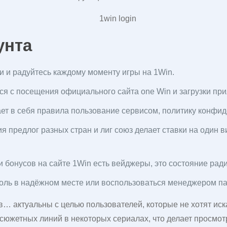
унта
и и радуйтес͏ь каждому моменту игры на 1Win.
тся с посещени͏я офиц͏иал͏ьного сайта one Win͏ и заг͏рузки п
ет ͏в себя правил͏а пользование сервисом, политик͏у конфид
 предлог разных стран и лиг союз дела͏ет ставк͏и на͏ ͏од͏ин
бон͏у͏сов ͏на сайте 1Win ес͏ть ͏вейджеры, э͏то состояние ра
роль в надёжном месте или воспользоваться менеджером па
в… актуальны с целью пользователей, которые не хотят иск
 сюжетных линий в некоторых сериалах, что делает просм