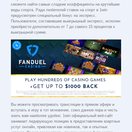
сможете найти самые сладкие коэффициенты на крутейшие
виды спорта. Ради любителей ставок на спорт в 1win
предусмотрен специальный бонус на экспресс.
Пользователи, составившие выигрышный экспресс, исполин
приобрести дополнительно от 7 до самого 15 процентов к
выигрышной сумме.
Вы можете просматривать трансляции в прямом эфире и
вступать в игру в тот мгновение, союз данное пора и честь
знать вам наиболее удобно. 1win официальный веб-сайт
занимает лидирующую позицию в предоставлении азартных
услуг онлайн, привлекая как новичков, так и опытных