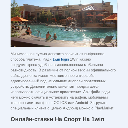
Минимальная сумма депозита зависит от выбранного
способа платежа. Ради
1win login
1Win казино
предусмотрена удобная в использовании мобильная
разновидность. В различие от полной версии официального
сайта девчонка имеет местоименное интерфейс,
адаптированный под небольшие дисплеи портативных
устройств. Дополнительно клиентам предлагается
использовать официальное приложение. Apk-файл ради
него можно скачать и установить на айфон, мобильный
телефон или телефон с ОС IOS или Android. Загрузить
специальный клиент с целью Андроид можно с PlayMarket.
Онлайн-ставки На Спорт На 1win