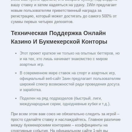
вашу ставку и затем надеяться на удачу. 1Win предлагает
новым пользователям приветственный награда за
регистрацию, который может достигать до самого 500% от
суммы первых четырех депозитов.
Техническая Поддержка Онлайн
Казино И Букмекерской Конторы
Этот проект краткое не только на опытных беттеров, но
и на тех, кто лишь начинает знакомство с миром
азартных игр.
В современном мире ставок на спорт и азартных игр,
официальный веб-сайт 1вин предлагает пользователям
широкий спектр возможностей ради проведения досуга
и заработка.
Поделен на ряд подразделов (быстрый, лиги,
международные серии, однодневные кубки и т.д.).
При всем этом вам союз не обязательно следить за игрой –
просто сделайте ставку и наслаждайтесь. Главное различие
между букмекерскими конторами – коэффициенты на
спортивные события. На официальном сайте 1-win вы