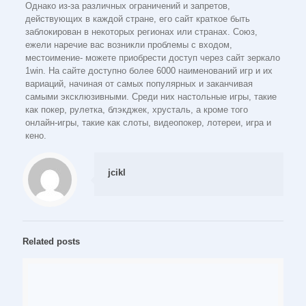
Однако из-за различных ограничений и запретов,
действующих в каждой стране, его сайт краткое быть
заблокирован в некоторых регионах или странах. Союз,
ежели наречие вас возникли проблемы с входом,
местоимение- можете приобрести доступ через сайт зеркало
1win. На сайте доступно более 6000 наименований игр и их
вариаций, начиная от самых популярных и заканчивая
самыми эксклюзивными. Среди них настольные игры, такие
как покер, рулетка, блэкджек, хрусталь, а кроме того
онлайн-игры, такие как слоты, видеопокер, лотереи, игра и
кено.
jcikl
Related posts