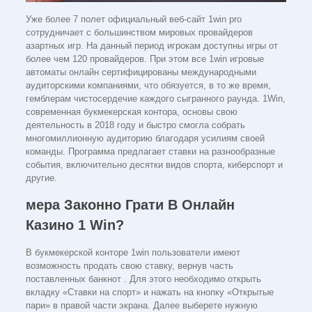
Уже более 7 полет официальный веб-сайт 1win pro
сотрудничает с большинством мировых провайдеров
азартных игр. На данный период игрокам доступны игры от
более чем 120 провайдеров. При этом все 1win игровые
автоматы онлайн сертифицированы международными
аудиторскими компаниями, что обязуется, в то же время,
гемблерам чистосердечие каждого сыгранного раунда. 1Win,
современная букмекерская контора, основы свою
деятельность в 2018 году и быстро смогла собрать
многомиллионную аудиторию благодаря усилиям своей
команды. Программа предлагает ставки на разнообразные
события, включительно десятки видов спорта, киберспорт и
другие.
мера Законно Грати В Онлайн
Казино 1 Win?
В букмекерской конторе 1win пользователи имеют
возможность продать свою ставку, вернув часть
поставленных банкнот . Для этого необходимо открыть
вкладку «Ставки на спорт» и нажать на кнопку «Открытые
пари» в правой части экрана. Далее выберете нужную