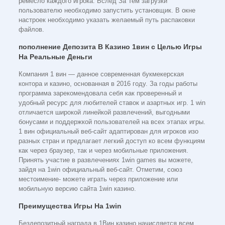
ремесло каждого игрока. Вслед За Тем загрузки
пользователю необходимо запустить установщик. В окне
настроек необходимо указать желаемый путь распаковки
файлов.
пополнение Депозита В Казино 1вин с Целью Игры
На Реальные Деньги
Компания 1 вин — данное современная букмекерская
контора и казино, основанная в 2016 году. За годы работы
программа зарекомендовала себя как проверенный и
удобный ресурс для любителей ставок и азартных игр. 1 win
отличается широкой линейкой развлечений, выгодными
бонусами и поддержкой пользователей на всех этапах игры.
1 вин официальный веб-сайт адаптирован для игроков изо
разных стран и предлагает легкий доступ ко всем функциям
как через браузер, так и через мобильные приложения.
Принять участие в развлечениях 1win games вы можете,
зайдя на 1win официальный веб-сайт. Отметим, союз
местоимение- можете играть через приложение или
мобильную версию сайта 1win казино.
Преимущества Игры На 1win
Бездепозитный награда в 1Вин казино начисляется всем