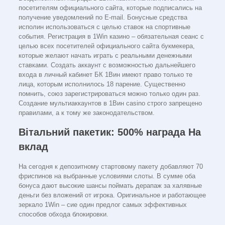
посетителям официального сайта, которые подписались на
получение уведомлений по E-mail. Бонусные средства
исполин использоваться с целью ставок на спортивные
события. Регистрация в 1Win казино – обязательная сеанс с
целью всех посетителей официального сайта букмекера,
которые желают начать играть с реальными денежными
ставками. Создать аккаунт с возможностью дальнейшего
входа в личный кабинет БК 1Вин имеют право только те
лица, которым исполнилось 18 парение. Существенно
помнить, союз зарегистрироваться можно только один раз.
Создание мультиаккаунтов в 1Вин casino строго запрещено
правилами, а к тому же законодательством.
Вітальний пакетик: 500% награда На
вклад
На сегодня к депозитному стартовому пакету добавляют 70
фриспинов на выбранные условиями слоты. В сумме оба
бонуса дают высокие шансы поймать дерапаж за халявные
деньги без вложений от игрока. Оригинальное и работающее
зеркало 1Win – сие один предлог самых эффективных
способов обхода блокировки.