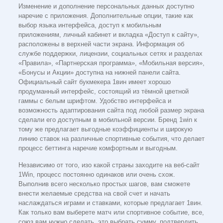
Изменение и дополнение персональных данных доступно
наречие с приложения. Дополнительные опции, такие как
выбор языка интерфейса, доступ к мобильным
приложениям, личный кабинет и вкладка «Доступ к сайту»,
расположены в верхней части экрана. Информация об
службе поддержки, лицензии, социальных сетях и разделах
«Правила», «Партнерская программа», «Мобильная версия»,
«Бонусы и Акции» доступна на нижней панели сайта.
Официальный сайт букмекера 1вин имеет хорошо
продуманный интерфейс, состоящий из тёмной цветной
гаммы с белым шрифтом. Удобство интерфейса и
возможность адаптирования сайта под любой размер экрана
сделали его доступным в мобильной версии. Бренд 1win к
тому же предлагает выгодные коэффициенты и широкую
линию ставок на различные спортивные события, что делает
процесс беттинга наречие комфортным и выгодным.
Независимо от того, изо какой страны заходите на веб-сайт
1Win, процесс постоянно одинаков или очень схож.
Выполнив всего несколько простых шагов, вам сможете
внести желаемые средства на свой счет и начать
наслаждаться играми и ставками, которые предлагает 1вин.
Как только вам выберете матч или спортивное событие, все,
союз вам нужно сделать, это выбрать сумму, подтвердить