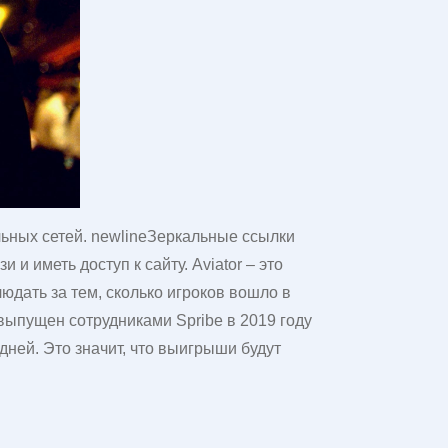
ьных сетей. newlineЗеркальные ссылки
и иметь доступ к сайту. Aviator – это
дать за тем, сколько игроков вошло в
 выпущен сотрудниками Spribe в 2019 году
дней. Это значит, что выигрыши будут