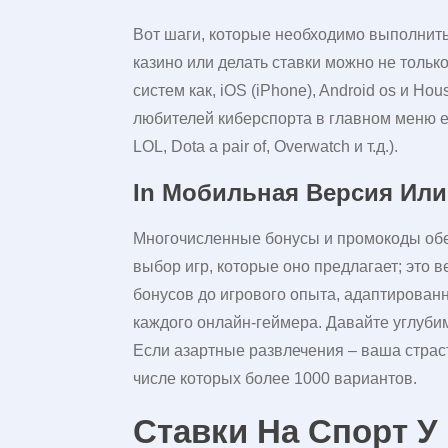
Вот шаги, которые необходимо выполнить,
казино или делать ставки можно не тольк
систем как, iOS (iPhone), Android os и 
любителей киберспорта в главном меню е
LOL, Dota a pair of, Overwatch и т.д.).
In Мобильная Версия Ил
Многочисленные бонусы и промокоды обе
выбор игр, которые оно предлагает; это 
бонусов до игрового опыта, адаптирован
каждого онлайн-геймера. Давайте углуби
Если азартные развлечения – ваша страс
числе которых более 1000 вариантов.
Ставки На Спорт У