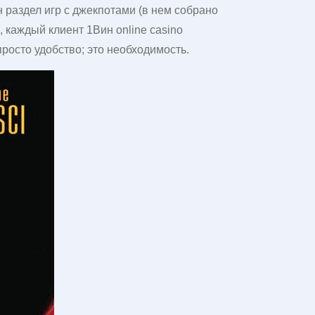
раздел игр с джекпотами (в нем собрано
 каждый клиент 1Вин online casino
осто удобство; это необходимость.