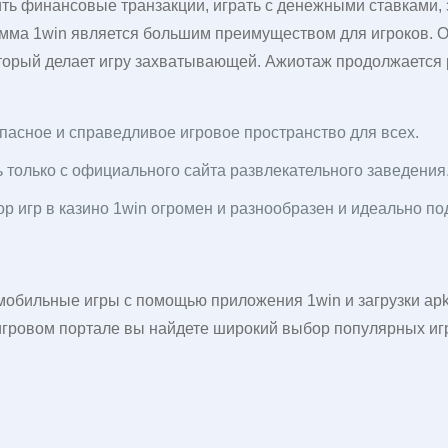
ть финансовые транзакции, играть с денежными ставками, з
рамма 1win является большим преимуществом для игроков. О
оторый делает игру захватывающей. Ажиотаж продолжается
пасное и справедливое игровое пространство для всех.
 только с официального сайта развлекательного заведения
ор игр в казино 1win огромен и разнообразен и идеально п
 мобильные игры с помощью приложения 1win и загрузки apk
игровом портале вы найдете широкий выбор популярных игр