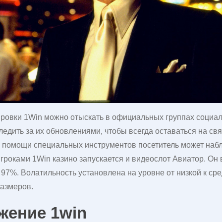
ировки 1Win можно отыскать в официальных группах социал
едить за их обновлениями, чтобы всегда оставаться на связи 
и помощи специальных инструментов посетитель может наблю
 игроками 1Win казино запускается и видеослот Авиатор. Он
97%. Волатильность установлена на уровне от низкой к сре
размеров.
жение 1win