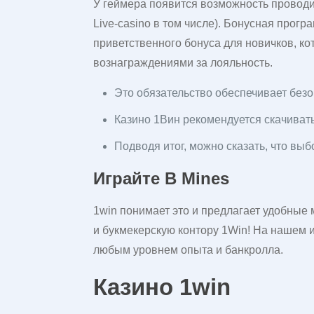
У геймера появится возможность проводи
Live-casino в том числе). Бонусная прог
приветственного бонуса для новичков, к
вознаграждениями за лояльность.
Это обязательство обеспечивает безо
Казино 1Вин рекомендуется скачивать
Подводя итог, можно сказать, что выб
Играйте В Mines
1win понимает это и предлагает удобные
и букмекерскую контору 1Win! На нашем 
любым уровнем опыта и банкролла.
Казино 1win