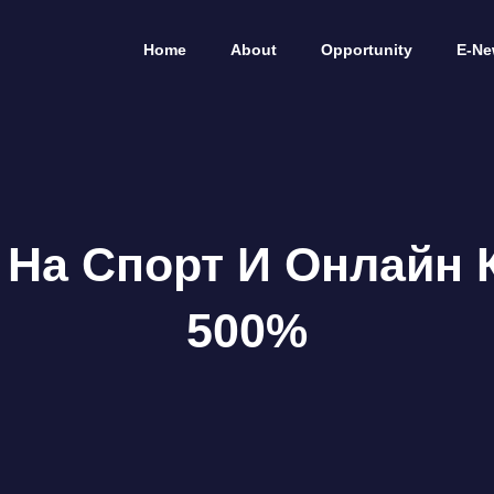
Home
About
Opportunity
E-Ne
и На Cпорт И Онлайн 
500%