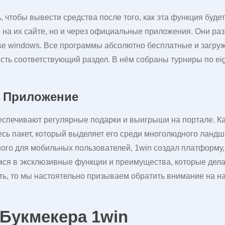
 чтобы вывести средства после того, как эта функция будет
о на их сайте, но и через официальные приложения. Они р
House windows. Все программы абсолютно бесплатные и загр
сть соответствующий раздел. В нём собраны турниры по e
и Приложение
спечивают регулярные подарки и выигрыши на портале. Ка
весь пакет, который выделяет его среди многолюдного ланд
ного для мобильных пользователей, 1win создал платформ
мся в эксклюзивные функции и преимущества, которые дела
ть, то мы настоятельно призываем обратить внимание на н
 Букмекера 1win