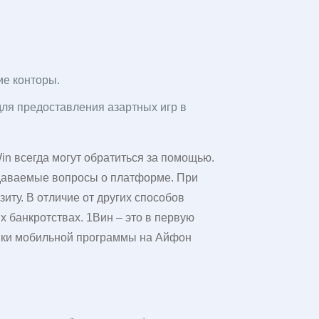
ие конторы.
ля предоставления азартных игр в
in всегда могут обратиться за помощью.
задаваемые вопросы о платформе. При
иту. В отличие от других способов
 банкротствах. 1Вин – это в первую
овки мобильной программы на Айфон