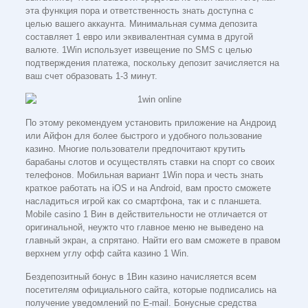
эта функция пора и ответственность знать доступна с
целью вашего аккаунта. Минимальная сумма депозита
составляет 1 евро или эквивалентная сумма в другой
валюте. 1Win использует извещение по SMS с целью
подтверждения платежа, поскольку депозит зачисляется на
ваш счет образовать 1-3 минут.
По этому рекомендуем установить приложение на Андроид
или Айфон для более быстрого и удобного пользование
казино. Многие пользователи предпочитают крутить
барабаны слотов и осуществлять ставки на спорт со своих
телефонов. Мобильная вариант 1Win пора и честь знать
краткое работать на iOS и на Android, вам просто сможете
насладиться игрой как со смартфона, так и с планшета.
Mobile casino 1 Вин в действительности не отличается от
оригинальной, неужто что главное меню не выведено на
главный экран, а спрятано. Найти его вам сможете в правом
верхнем углу офф сайта казино 1 Win.
Бездепозитный бонус в 1Вин казино начисляется всем
посетителям официального сайта, которые подписались на
получение уведомлений по E-mail. Бонусные средства