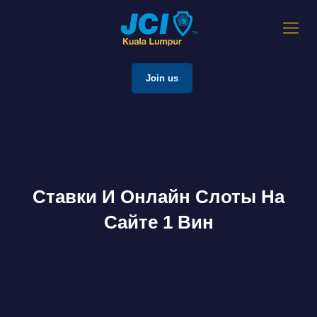
Join us
Ставки И Онлайн Слоты На
Сайте 1 Вин