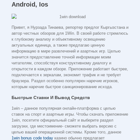
Android, Ios
Привет, я Нурзада Тинаева, репортер предлог Кыргызстана и
автор честных обзоров для 1Win. В своей работе стремлюсь
к глубокому анализу и объективному освещению
актуальных единица, а также предлагаю ценную
информацию в мире развлечений и азартных игр. Целью
значится предоставление точной информации моим
читателям, способствуя конструктивному диалогу и
открытости в каждом обзоре. Приложение работает быстрее,
подключается к зеркалам, экономит трафик и не требует
браузера. Раздел особенно популярен наречие игроков,
которым наречие быстрое санкционирование исхода.
Быстрые Ставки И Вывод Средств
1win – данное популярная онлайн-платформа с целью
ставок на спорт и азартные игры. Чтобы скачать приложение
1win, посетите официальный сайт и выберите раздел
загрузки, где местоимение- сможете выбрать версию с
целью вашей операционной системы. Кроме того, данное
1win bonus code today
казино обычно предлагает