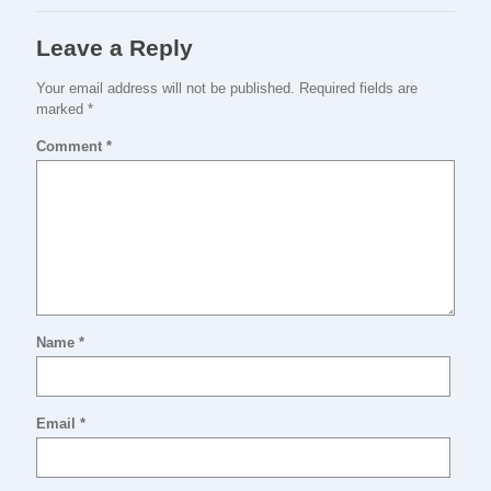
Leave a Reply
Your email address will not be published.
Required fields are
marked
*
Comment
*
Name
*
Email
*