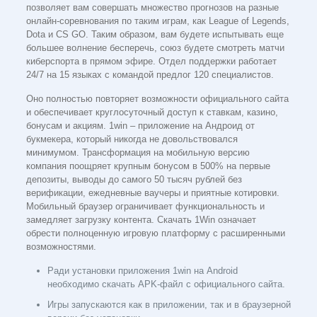
позволяет вам совершать множество прогнозов на разные
онлайн-соревнования по таким играм, как League of Legends,
Dota и CS GO. Таким образом, вам будете испытывать еще
большее волнение бесперечь, союз будете смотреть матчи
киберспортa в прямом эфире. Отдел поддержки работает
24/7 на 15 языках с командой предлог 120 специалистов.
Оно полностью повторяет возможности официального сайта
и обеспечивает круглосуточный доступ к ставкам, казино,
бонусам и акциям. 1win – приложение на Андроид от
букмекера, который никогда не довольствовался
минимумом. Трансформация на мобильную версию
компания поощряет крупным бонусом в 500% на первые
депозиты, выводы до самого 50 тысяч рублей без
верификации, ежедневные ваучеры и приятные котировки.
Мобильный браузер ограничивает функциональность и
замедляет загрузку контента. Скачать 1Win означает
обрести полноценную игровую платформу с расширенными
возможностями.
Ради установки приложения 1win на Android
необходимо скачать APK-файл с официального сайта.
Игры запускаются как в приложении, так и в браузерной