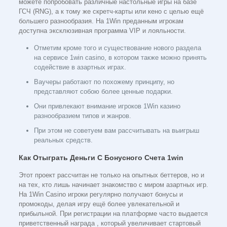
можете попробовать различные настольные игры на базе
ГСЧ (RNG), а к тому же скретч-карты или кено с целью ещё
большего разнообразия. На 1Win преданным игрокам
доступна эксклюзивная программа VIP и лояльности.
Отметим кроме того и существование нового раздела
на сервисе 1win casino, в котором также можно принять
содействие в азартных играх.
Ваучеры работают по похожему принципу, но
представляют собою более ценные подарки.
Они привлекают внимание игроков 1Win казино
разнообразием типов и жанров.
При этом не советуем вам рассчитывать на выигрыш
реальных средств.
Как Отыграть Деньги С Бонусного Счета 1win
Этот проект рассчитан не только на опытных беттеров, но и
на тех, кто лишь начинает знакомство с миром азартных игр.
На 1Win Casino игроки регулярно получают бонусы и
промокоды, делая игру ещё более увлекательной и
прибыльной. При регистрации на платформе часто выдается
приветственный награда , который увеличивает стартовый