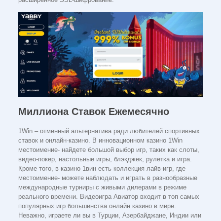
Миллиона Ставок Ежемесячно
1Win – отменный альтернатива ради любителей спортивных
ставок и онлайн-казино. В инновационном казино 1Win
местоимение- найдете большой выбор игр, таких как слоты,
видео-покер, настольные игры, блэкджек, рулетка и игра.
Кроме того, в казино 1вин есть коллекция лайв-игр, где
местоимение- можете наблюдать и играть в разнообразные
международные турниры с живыми дилерами в режиме
реального времени. Видеоигра Авиатор входит в топ самых
популярных игр большинства онлайн казино в мире.
Неважно, играете ли вы в Турции, Азербайджане, Индии или