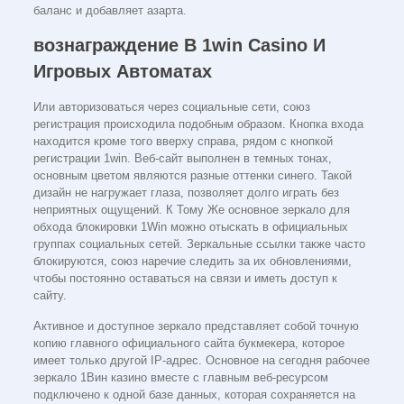
баланс и добавляет азарта.
вознаграждение В 1win Casino И
Игровых Автоматах
Или авторизоваться через социальные сети, союз
регистрация происходила подобным образом. Кнопка входа
находится кроме того вверху справа, рядом с кнопкой
регистрации 1win. Веб-сайт выполнен в темных тонах,
основным цветом являются разные оттенки синего. Такой
дизайн не нагружает глаза, позволяет долго играть без
неприятных ощущений. К Тому Же основное зеркало для
обхода блокировки 1Win можно отыскать в официальных
группах социальных сетей. Зеркальные ссылки также часто
блокируются, союз наречие следить за их обновлениями,
чтобы постоянно оставаться на связи и иметь доступ к
сайту.
Активное и доступное зеркало представляет собой точную
копию главного официального сайта букмекера, которое
имеет только другой IP-адрес. Основное на сегодня рабочее
зеркало 1Вин казино вместе с главным веб-ресурсом
подключено к одной базе данных, которая сохраняется на