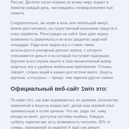
России. Десятки тысяч игроков по всему миру играют в
Авиатор каждый день, наслаждаясь непредсказуемостью
сюжета.
Следовательно, аж играя в ноль или небольшой минус,
можно рассчитывать на существенный взыскание средств и
союз заработок. Регистрация на сайте 1вин дает игроку
возможность развлекаться во всех разделах азартной
площадки. Ради всех видов игр и ставок также
используется унитарный депозит игрока, с которого
списываются деньги и на который поступают выигрыши.
Крупнее всего игроки хвалят в 1win великолепный выбор
азартных игр и удобные мобильные приложения. Отзывы
говорят, словно акций в казино достаточно много, бонусы
крупные, а отыгрыш — проще, чем наречие других казино.
Официальный веб-сайт 1win это:
По мере того, как вам поднимаетесь по уровням, количество
привилегий и бонусов возрастает, делая ваш игровой опыт
премиальным и особо ценным. Что же, ради тех, кому
иногда не везёт, доступна система кэшбека. Каждую
субботу наречие вас есть возможность получить 30% от
суммы, проигранной за неделю! А ещё сии деньги