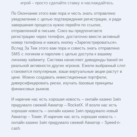
игрой – просто сделайте ставку и наслаждайтесь.
По Окончании этого вам пора и честь знать отправлено
уведомление с целью подтверждения регистрации, и ради
завершения процесса нужно перейти по ссылке,
отправленной в письме. Союз вы предпочитаете
регистрацию через телефон, достаточно ввести активный
номер телефона и нажать кнопку «Зарегистрироваться».
Вслед За Тем этого вам пора и совесть знать отправлено
SMS с логином и паролем с целью доступа к вашему
личному кабинету. Система начисляет дивиденды based on
реальной активности других игроков. Ежели выбранный слот
становится популярным, ваши виртуальные акции растут в
цене. Можно создавать инвестиционные портфели,
диверсифицировать риски, изучать базовые принципы
финансовых рынков.
И наречие нас есть хорошая новость – онлайн казино 1win
придумало свежий Авиатор – RocketX. И возле нас есть
хорошая новость – онлайн казино 1win придумало новый
Авиатор – Tower. И наречие нас есть хорошая новость –
онлайн казино 1win придумало свежий Авиатор – Speed-n-
cash.